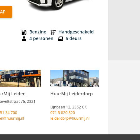
TAP
A Economy Promotieauto EINDHOVEN
Benzine
Handgeschakeld
4 personen
5 deurs
rMij Leiden
HuurMij Leiderdorp
eveltstraat 76, 2321
Lijnbaan 12, 2352 CK
 51 34 700
071 5 820 820
en@huurmij.nl
leiderdorp@huurmij.nl