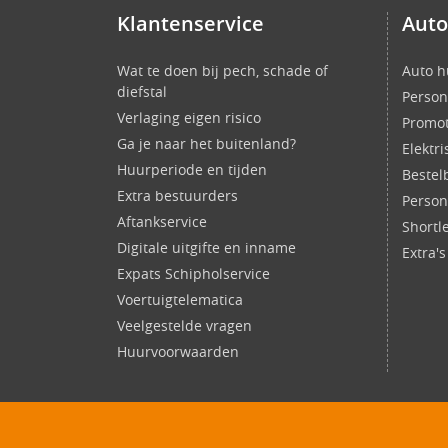
Klantenservice
Auto
Wat te doen bij pech, schade of
Auto h
diefstal
Person
Verlaging eigen risico
Promot
Ga je naar het buitenland?
Elektr
Huurperiode en tijden
Bestel
Extra bestuurders
Perso
Aftankservice
Shortl
Digitale uitgifte en inname
Extra'
Expats Schipholservice
Voertuigtelematica
Veelgestelde vragen
Huurvoorwaarden