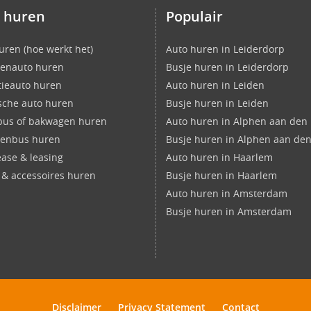
 huren
Populair
uren (hoe werkt het)
Auto huren in Leiderdorp
enauto huren
Busje huren in Leiderdorp
ieauto huren
Auto huren in Leiden
ische auto huren
Busje huren in Leiden
bus of bakwagen huren
Auto huren in Alphen aan den 
nenbus huren
Busje huren in Alphen aan den
ease & leasing
Auto huren in Haarlem
s & accessoires huren
Busje huren in Haarlem
Auto huren in Amsterdam
Busje huren in Amsterdam
Disclaimer
Privacy Statement
Contact