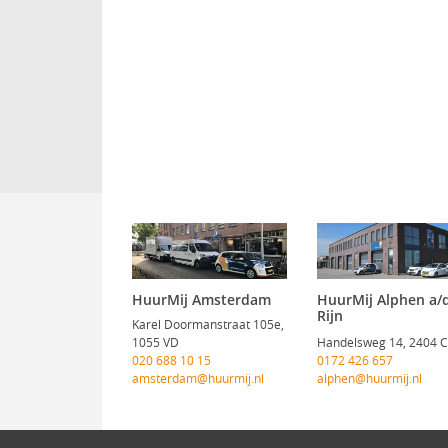
HuurMij Amsterdam
HuurMij Alphen a/
Rijn
Karel Doormanstraat 105e,
1055 VD
Handelsweg 14, 2404 
020 688 10 15
0172 426 657
amsterdam@huurmij.nl
alphen@huurmij.nl