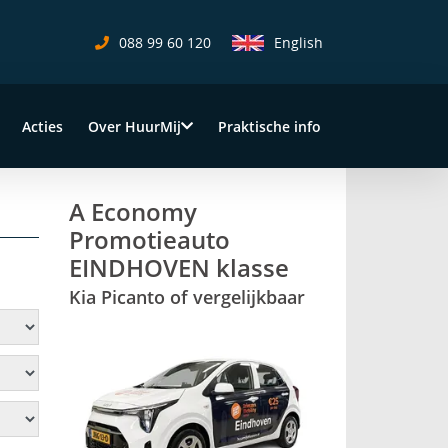
088 99 60 120
English
Acties
Over HuurMij
Praktische info
A Economy
Promotieauto
EINDHOVEN klasse
Kia Picanto of vergelijkbaar