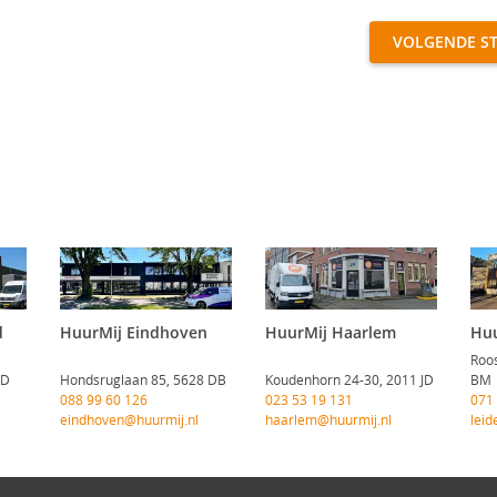
VOLGENDE S
d
HuurMij Eindhoven
HuurMij Haarlem
Huu
Roos
CD
Hondsruglaan 85, 5628 DB
Koudenhorn 24-30, 2011 JD
BM
088 99 60 126
023 53 19 131
071
eindhoven@huurmij.nl
haarlem@huurmij.nl
leid