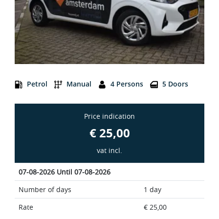
A Economy AMSTERDAM Promo
Petrol
Manual
4 Persons
5 Doors
Price indication
€ 25,00
vat incl.
07-08-2026 Until 07-08-2026
Number of days
1 day
Rate
€ 25,00