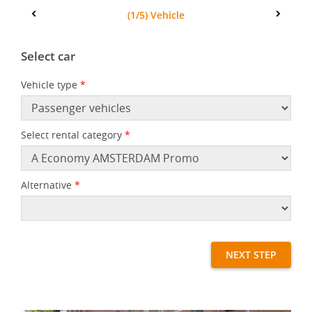
(1/5) Vehicle
Previous
Next
Select car
Vehicle type
*
Select rental category
*
Alternative
*
NEXT STEP