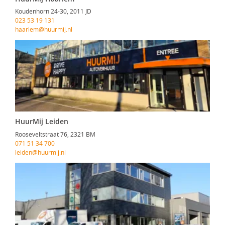
Koudenhorn 24-30, 2011 JD
023 53 19 131
haarlem@huurmij.nl
HuurMij Leiden
Rooseveltstraat 76, 2321 BM
071 51 34 700
leiden@huurmij.nl