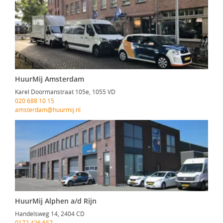
HuurMij Amsterdam
Karel Doormanstraat 105e, 1055 VD
020 688 10 15
amsterdam@huurmij.nl
HuurMij Alphen a/d Rijn
Handelsweg 14, 2404 CD
0172 426 657