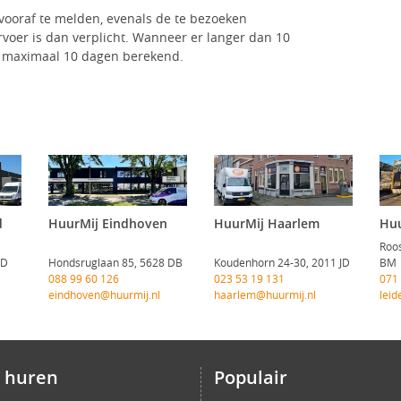
t vooraf te melden, evenals de te bezoeken
voer is dan verplicht. Wanneer er langer dan 10
f maximaal 10 dagen berekend.
d
HuurMij Eindhoven
HuurMij Haarlem
Huu
Roos
CD
Hondsruglaan 85, 5628 DB
Koudenhorn 24-30, 2011 JD
BM
088 99 60 126
023 53 19 131
071
eindhoven@huurmij.nl
haarlem@huurmij.nl
leid
 huren
Populair