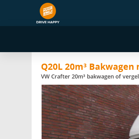
navigatie
Q20L 20m³ Bakwagen m
VW Crafter 20m³ bakwagen of vergel