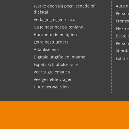
Wat te doen bij pech, schade of
Auto h
diefstal
Person
Verlaging eigen risico
Promot
Ga je naar het buitenland?
Elektr
Huurperiode en tijden
Bestel
Extra bestuurders
Perso
Aftankservice
Shortl
Digitale uitgifte en inname
Extra'
Expats Schipholservice
Voertuigtelematica
Veelgestelde vragen
Huurvoorwaarden