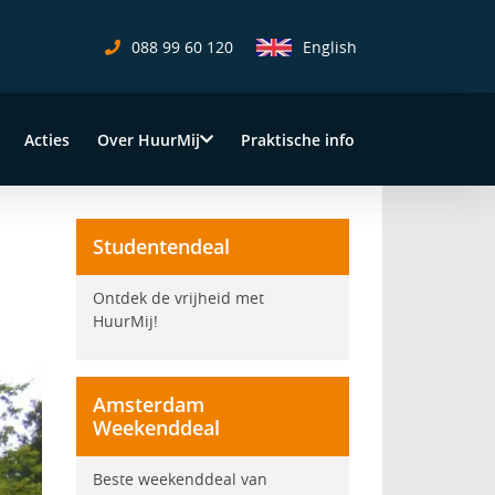
088 99 60 120
English
Sluit 
Acties
Over HuurMij
Praktische info
Studentendeal
Ontdek de vrijheid met
HuurMij!
Amsterdam
Weekenddeal
Beste weekenddeal van