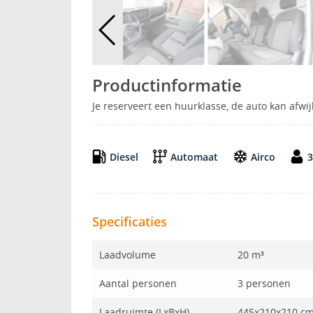
Productinformatie
Je reserveert een huurklasse, de auto kan afw
Diesel
Automaat
Airco
3
Specificaties
Laadvolume
20 m³
Aantal personen
3 personen
Laadruimte (LxBxH)
445x210x210 c