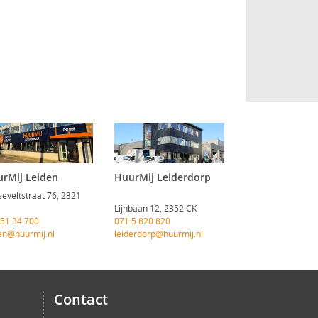
rMij Leiden
HuurMij Leiderdorp
eveltstraat 76, 2321
Lijnbaan 12, 2352 CK
 51 34 700
071 5 820 820
en@huurmij.nl
leiderdorp@huurmij.nl
Contact