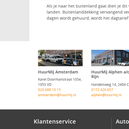
Als je naar het buitenland gaat dien je di
landen. Buitenlanddekking vervangend ver
dagen wordt gehuurd, wordt het dagtarie
HuurMij Amsterdam
HuurMij Alphen a/
Rijn
Karel Doormanstraat 105e,
1055 VD
Handelsweg 14, 2404 
020 688 10 15
0172 426 657
amsterdam@huurmij.nl
alphen@huurmij.nl
Klantenservice
Auto