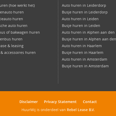
uren (hoe werkt het)
Auto huren in Leiderdorp
enauto huren
Busje huren in Leiderdorp
ieauto huren
Auto huren in Leiden
ische auto huren
Busje huren in Leiden
bus of bakwagen huren
Auto huren in Alphen aan den 
nenbus huren
Busje huren in Alphen aan den
ease & leasing
Auto huren in Haarlem
s & accessoires huren
Busje huren in Haarlem
Auto huren in Amsterdam
Busje huren in Amsterdam
Disclaimer
Privacy Statement
Contact
HuurMij is onderdeel van
Rebel Lease B.V.