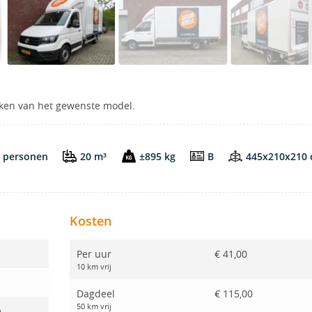
ijken van het gewenste model.
 personen
20 m³
±895 kg
B
445x210x210
Kosten
Per uur
€ 41,00
10 km vrij
Dagdeel
€ 115,00
50 km vrij
m