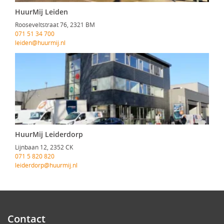
HuurMij Leiden
Rooseveltstraat 76, 2321 BM
071 51 34 700
leiden@huurmij.nl
HuurMij Leiderdorp
Lijnbaan 12, 2352 CK
071 5 820 820
leiderdorp@huurmij.nl
Contact