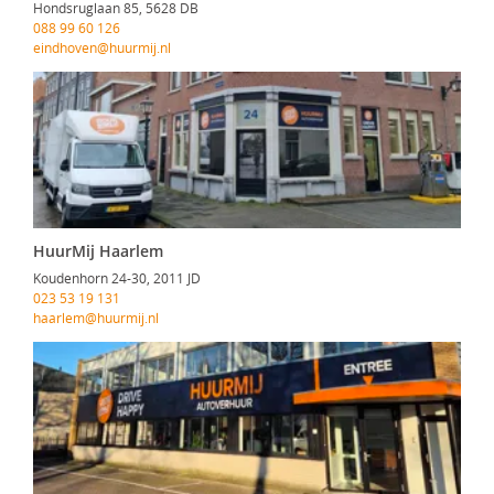
Hondsruglaan 85, 5628 DB
088 99 60 126
eindhoven@huurmij.nl
HuurMij Haarlem
Koudenhorn 24-30, 2011 JD
023 53 19 131
haarlem@huurmij.nl