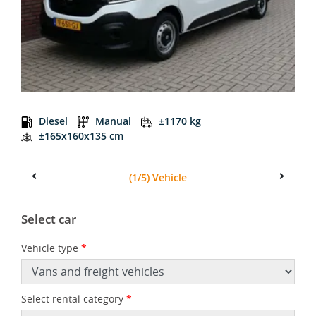
GLD6 4m³ Double Cab Van 6-seats
Diesel
Manual
±1170 kg
±165x160x135 cm
(1/5) Vehicle
Previous
Next
Select car
Vehicle type
*
Select rental category
*