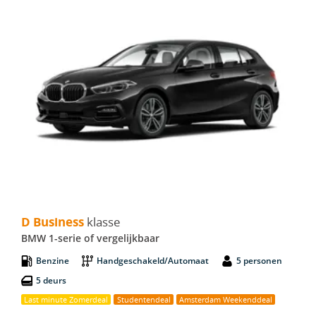
D Business - BMW 1-serie
D Business
klasse
BMW 1-serie of vergelijkbaar
Benzine
Handgeschakeld/Automaat
5 personen
5 deurs
Last minute Zomerdeal
Studentendeal
Amsterdam Weekenddeal