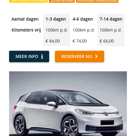
Last minute Zomerdeal
Studentendeal
Amsterdam Weekenddeal
Aantal dagen
1-3 dagen
4-6 dagen
7-14 dagen
14-2
Kilometers vrij
100km p.d.
100km p.d.
100km p.d.
100k
€ 84,00
€ 74,00
€ 66,00
€ 55
MEER INFO
RESERVEER NU