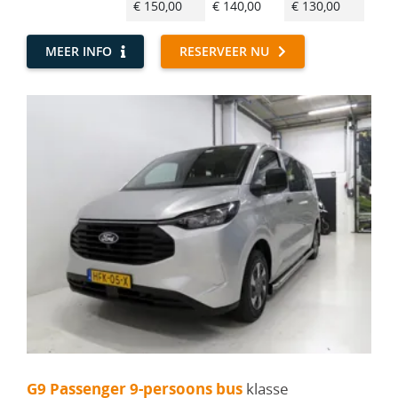
€ 150,00
€ 140,00
€ 130,00
€ 12
MEER INFO
RESERVEER NU
G9 Passenger 9-persoons bus - Ford Transit Custom Kombi
G9 Passenger 9-persoons bus
klasse