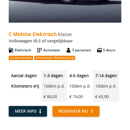
C Midsize Elektrisch - Volkswagen ID.3
C Midsize Elektrisch
klasse
Volkswagen ID.3 of vergelijkbaar
Elektrisch
Automaat
5 personen
5 deurs
Studentendeal
Amsterdam Weekenddeal
Aantal dagen
1-3 dagen
4-6 dagen
7-14 dagen
14-2
Kilometers vrij
100km p.d.
100km p.d.
100km p.d.
100k
€ 84,00
€ 74,00
€ 65,00
€ 55
MEER INFO
RESERVEER NU