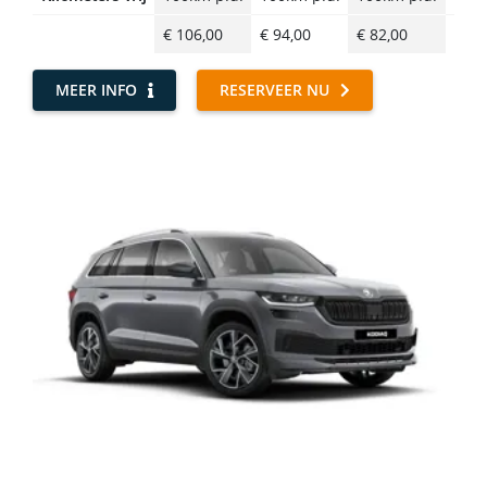
€ 106,00
€ 94,00
€ 82,00
€ 69
MEER INFO
RESERVEER NU
G6B Family 5+2-persoons - Skoda Kodiaq