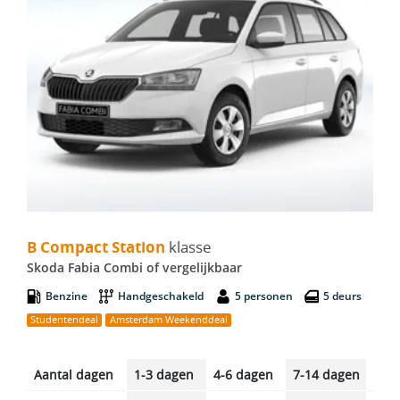
B Compact Station - Skoda Fabia Combi
B Compact Station
klasse
Skoda Fabia Combi of vergelijkbaar
Benzine
Handgeschakeld
5 personen
5 deurs
Studentendeal
Amsterdam Weekenddeal
Aantal dagen
1-3 dagen
4-6 dagen
7-14 dagen
14-2