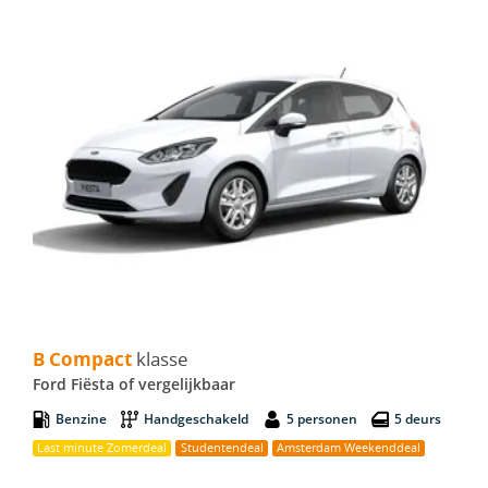
B Compact - Ford Fiësta
B Compact
klasse
Ford Fiësta of vergelijkbaar
Benzine
Handgeschakeld
5 personen
5 deurs
Last minute Zomerdeal
Studentendeal
Amsterdam Weekenddeal