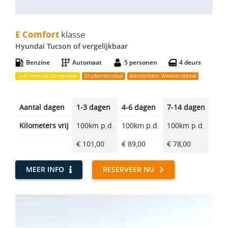
E Comfort - Hyundai Tucson
E Comfort
klasse
Hyundai Tucson of vergelijkbaar
Benzine
Automaat
5 personen
4 deurs
Last minute Zomerdeal
Studentendeal
Amsterdam Weekenddeal
Aantal dagen
1-3 dagen
4-6 dagen
7-14 dagen
14-2
Kilometers vrij
100km p.d.
100km p.d.
100km p.d.
100k
€ 101,00
€ 89,00
€ 78,00
€ 65
MEER INFO
RESERVEER NU