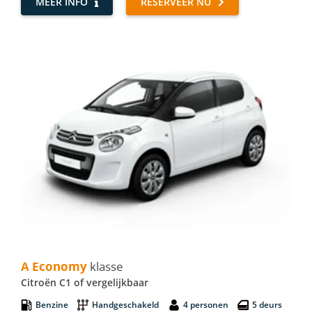
MEER INFO
RESERVEER NU
A Economy - Citroën C1
A Economy
klasse
Citroën C1 of vergelijkbaar
Benzine
Handgeschakeld
4 personen
5 deurs