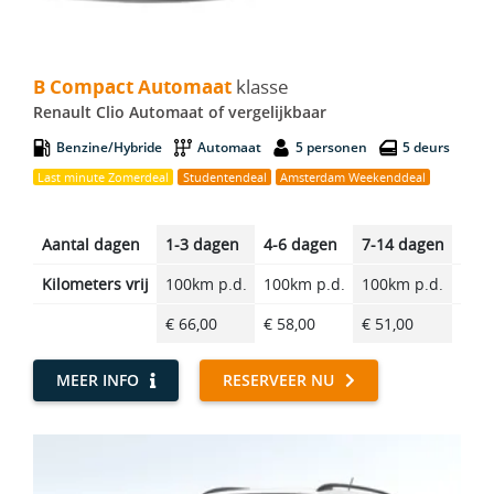
B Compact Automaat - Renault Clio Automaat
B Compact Automaat
klasse
Renault Clio Automaat of vergelijkbaar
Benzine/Hybride
Automaat
5 personen
5 deurs
Last minute Zomerdeal
Studentendeal
Amsterdam Weekenddeal
Aantal dagen
1-3 dagen
4-6 dagen
7-14 dagen
14-2
Kilometers vrij
100km p.d.
100km p.d.
100km p.d.
100k
€ 66,00
€ 58,00
€ 51,00
€ 42
MEER INFO
RESERVEER NU