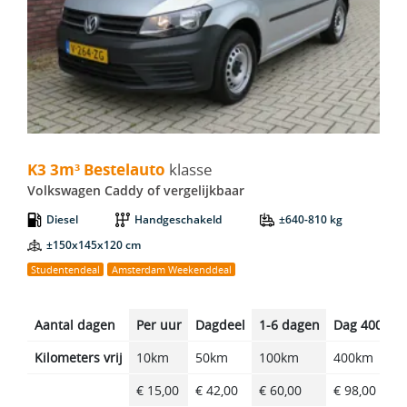
K3 3m³ Bestelauto - Volkswagen Caddy
K3 3m³ Bestelauto
klasse
Volkswagen Caddy of vergelijkbaar
Diesel
Handgeschakeld
±640-810 kg
±150x145x120 cm
Studentendeal
Amsterdam Weekenddeal
Aantal dagen
Per uur
Dagdeel
1-6 dagen
Dag 400km
Kilometers vrij
10km
50km
100km
400km
€ 15,00
€ 42,00
€ 60,00
€ 98,00