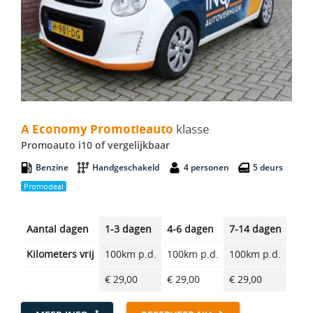
A Economy Promotieauto - Promoauto i10
A Economy Promotieauto
klasse
Promoauto i10 of vergelijkbaar
Benzine
Handgeschakeld
4 personen
5 deurs
Promodeal
Aantal dagen
1-3 dagen
4-6 dagen
7-14 dagen
14-2
Kilometers vrij
100km p.d.
100km p.d.
100km p.d.
100k
€ 29,00
€ 29,00
€ 29,00
€ 29