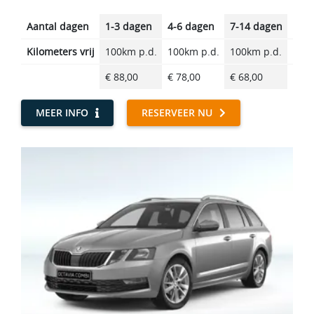
Aantal dagen
1-3 dagen
4-6 dagen
7-14 dagen
14-2
Kilometers vrij
100km p.d.
100km p.d.
100km p.d.
100k
€ 88,00
€ 78,00
€ 68,00
€ 57
MEER INFO
RESERVEER NU