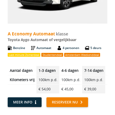
A Economy Automaat - Toyota Aygo Automaat
A Economy Automaat
klasse
Toyota Aygo Automaat of vergelijkbaar
Benzine
Automaat
4 personen
5 deurs
Last minute Zomerdeal
Studentendeal
Amsterdam Weekenddeal
Aantal dagen
1-3 dagen
4-6 dagen
7-14 dagen
14-2
Kilometers vrij
100km p.d.
100km p.d.
100km p.d.
100k
€ 54,00
€ 45,00
€ 39,00
€ 32
MEER INFO
RESERVEER NU