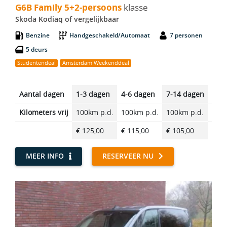
G6B Family 5+2-persoons
klasse
Skoda Kodiaq of vergelijkbaar
Benzine
Handgeschakeld/Automaat
7 personen
5 deurs
Studentendeal
Amsterdam Weekenddeal
Aantal dagen
1-3 dagen
4-6 dagen
7-14 dagen
14-2
Kilometers vrij
100km p.d.
100km p.d.
100km p.d.
100k
€ 125,00
€ 115,00
€ 105,00
€ 10
MEER INFO
RESERVEER NU