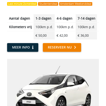
Last minute Zomerdeal
Studentendeal
Amsterdam Weekenddeal
Aantal dagen
1-3 dagen
4-6 dagen
7-14 dagen
14-2
Kilometers vrij
100km p.d.
100km p.d.
100km p.d.
100k
€ 50,00
€ 42,00
€ 36,00
€ 29
MEER INFO
RESERVEER NU