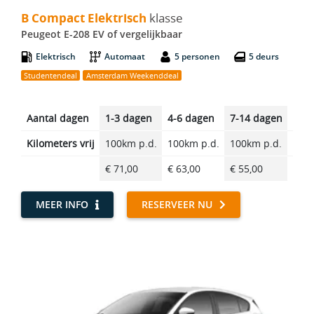
B Compact Elektrisch
klasse
Peugeot E-208 EV of vergelijkbaar
Elektrisch
Automaat
5 personen
5 deurs
Studentendeal
Amsterdam Weekenddeal
Aantal dagen
1-3 dagen
4-6 dagen
7-14 dagen
14-2
Kilometers vrij
100km p.d.
100km p.d.
100km p.d.
100k
€ 71,00
€ 63,00
€ 55,00
€ 46
MEER INFO
RESERVEER NU