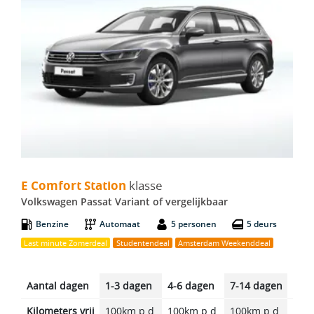
E Comfort Station - Volkswagen Passat Variant
E Comfort Station
klasse
Volkswagen Passat Variant of vergelijkbaar
Benzine
Automaat
5 personen
5 deurs
Last minute Zomerdeal
Studentendeal
Amsterdam Weekenddeal
Aantal dagen
1-3 dagen
4-6 dagen
7-14 dagen
14-2
Kilometers vrij
100km p.d.
100km p.d.
100km p.d.
100k