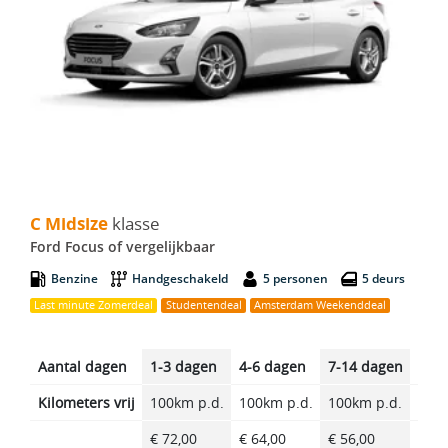
C Midsize - Ford Focus
C Midsize
klasse
Ford Focus of vergelijkbaar
Benzine
Handgeschakeld
5 personen
5 deurs
Last minute Zomerdeal
Studentendeal
Amsterdam Weekenddeal
Aantal dagen
1-3 dagen
4-6 dagen
7-14 dagen
14-2
Kilometers vrij
100km p.d.
100km p.d.
100km p.d.
100k
€ 72,00
€ 64,00
€ 56,00
€ 47