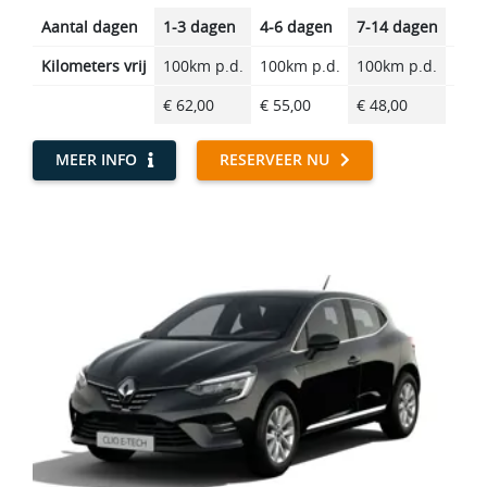
Aantal dagen
1-3 dagen
4-6 dagen
7-14 dagen
14-2
Kilometers vrij
100km p.d.
100km p.d.
100km p.d.
100k
€ 62,00
€ 55,00
€ 48,00
€ 40
MEER INFO
RESERVEER NU