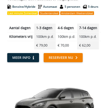
Benzine/Hybride
Automaat
5 personen
5 deurs
Last minute Zomerdeal
Studentendeal
Amsterdam Weekenddeal
Aantal dagen
1-3 dagen
4-6 dagen
7-14 dagen
14-2
Kilometers vrij
100km p.d.
100km p.d.
100km p.d.
100k
€ 79,00
€ 70,00
€ 62,00
€ 51
MEER INFO
RESERVEER NU