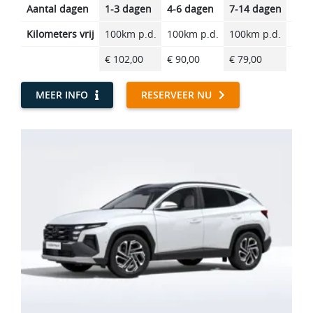
Aantal dagen
1-3 dagen
4-6 dagen
7-14 dagen
14-2
Kilometers vrij
100km p.d.
100km p.d.
100km p.d.
100k
€ 102,00
€ 90,00
€ 79,00
€ 66
MEER INFO
RESERVEER NU