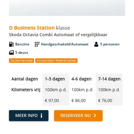
D Business Station - Skoda Octavia Combi Automaat
D Business Station
klasse
Skoda Octavia Combi Automaat of vergelijkbaar
Benzine
Handgeschakeld/Automaat
5 personen
5 deurs
Studentendeal
Amsterdam Weekenddeal
Aantal dagen
1-3 dagen
4-6 dagen
7-14 dagen
14-2
Kilometers vrij
100km p.d.
100km p.d.
100km p.d.
100k
€ 97,00
€ 86,00
€ 76,00
€ 63
MEER INFO
RESERVEER NU