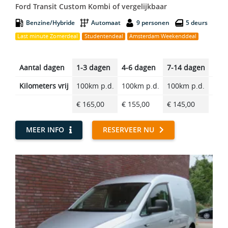
Ford Transit Custom Kombi of vergelijkbaar
Benzine/Hybride
Automaat
9 personen
5 deurs
Last minute Zomerdeal
Studentendeal
Amsterdam Weekenddeal
Aantal dagen
1-3 dagen
4-6 dagen
7-14 dagen
14-2
Kilometers vrij
100km p.d.
100km p.d.
100km p.d.
100k
€ 165,00
€ 155,00
€ 145,00
€ 14
MEER INFO
RESERVEER NU