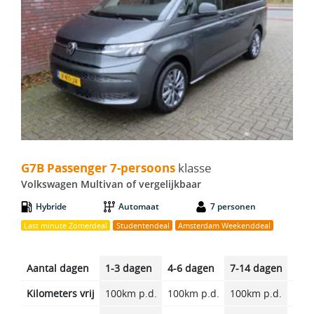
G7B Passenger 7-persoons - Volkswagen Multivan
G7B Passenger 7-persoons
klasse
Volkswagen Multivan of vergelijkbaar
Hybride
Automaat
7 personen
Last minute Zomerdeal
Studentendeal
Amsterdam Weekenddeal
Aantal dagen
1-3 dagen
4-6 dagen
7-14 dagen
14-2
Kilometers vrij
100km p.d.
100km p.d.
100km p.d.
100k