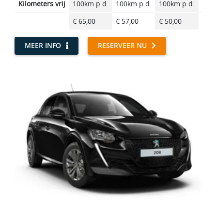
Kilometers vrij
100km p.d.
100km p.d.
100km p.d.
100k
€ 65,00
€ 57,00
€ 50,00
€ 42
MEER INFO
RESERVEER NU
B Compact Elektrisch - Peugeot E-208 EV