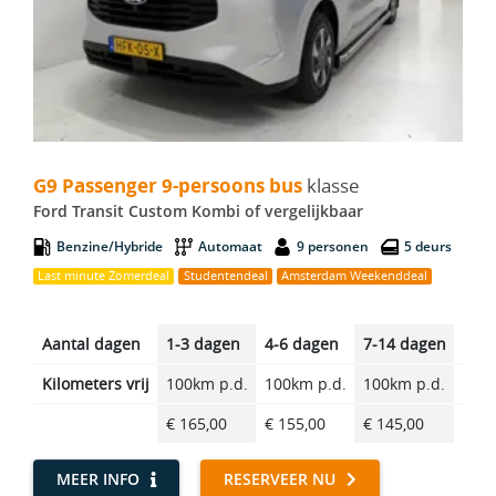
G9 Passenger 9-persoons bus - Ford Transit Custom Kombi
G9 Passenger 9-persoons bus
klasse
Ford Transit Custom Kombi of vergelijkbaar
Benzine/Hybride
Automaat
9 personen
5 deurs
Last minute Zomerdeal
Studentendeal
Amsterdam Weekenddeal
Aantal dagen
1-3 dagen
4-6 dagen
7-14 dagen
14-2
Kilometers vrij
100km p.d.
100km p.d.
100km p.d.
100k
€ 165,00
€ 155,00
€ 145,00
€ 14
MEER INFO
RESERVEER NU