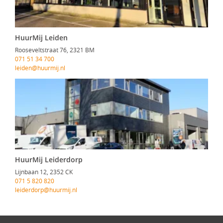
HuurMij Leiden
Rooseveltstraat 76, 2321 BM
071 51 34 700
leiden@huurmij.nl
HuurMij Leiderdorp
Lijnbaan 12, 2352 CK
071 5 820 820
leiderdorp@huurmij.nl