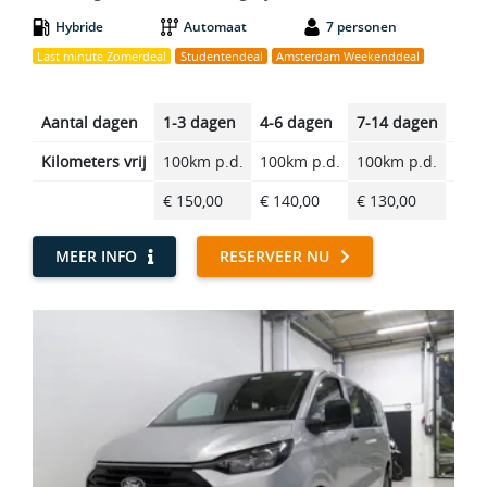
Hybride
Automaat
7 personen
Last minute Zomerdeal
Studentendeal
Amsterdam Weekenddeal
Aantal dagen
1-3 dagen
4-6 dagen
7-14 dagen
14-2
Kilometers vrij
100km p.d.
100km p.d.
100km p.d.
100k
€ 150,00
€ 140,00
€ 130,00
€ 12
MEER INFO
RESERVEER NU