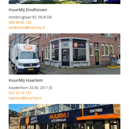
HuurMij Eindhoven
Hondsruglaan 85, 5628 DB
088 99 60 126
eindhoven@huurmij.nl
HuurMij Haarlem
Koudenhorn 24-30, 2011 JD
023 53 19 131
haarlem@huurmij.nl