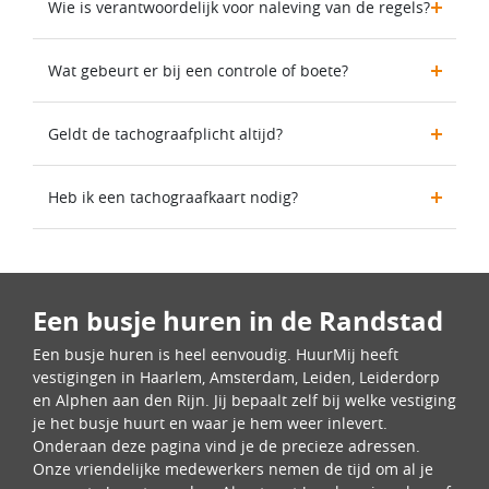
Wie is verantwoordelijk voor naleving van de regels?
Wat gebeurt er bij een controle of boete?
Geldt de tachograafplicht altijd?
Heb ik een tachograafkaart nodig?
Een busje huren in de Randstad
Een busje huren is heel eenvoudig. HuurMij heeft
vestigingen in Haarlem, Amsterdam, Leiden, Leiderdorp
en Alphen aan den Rijn. Jij bepaalt zelf bij welke vestiging
je het busje huurt en waar je hem weer inlevert.
Onderaan deze pagina vind je de precieze adressen.
Onze vriendelijke medewerkers nemen de tijd om al je