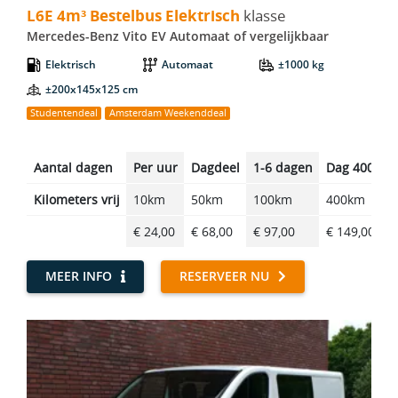
L6E 4m³ Bestelbus Elektrisch
klasse
Mercedes-Benz Vito EV Automaat of vergelijkbaar
Elektrisch
Automaat
±1000 kg
±200x145x125 cm
Studentendeal
Amsterdam Weekenddeal
Aantal dagen
Per uur
Dagdeel
1-6 dagen
Dag 400km
Kilometers vrij
10km
50km
100km
400km
€ 24,00
€ 68,00
€ 97,00
€ 149,00
MEER INFO
RESERVEER NU