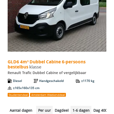
GLD6 4m³ Dubbel Cabine 6-persoons bestelbus - Renault Traf
GLD6 4m³ Dubbel Cabine 6-persoons
bestelbus
klasse
Renault Trafic Dubbel Cabine of vergelijkbaar
Diesel
Handgeschakeld
±1170 kg
±165x160x135 cm
Studentendeal
Amsterdam Weekenddeal
Aantal dagen
Per uur
Dagdeel
1-6 dagen
Dag 400km