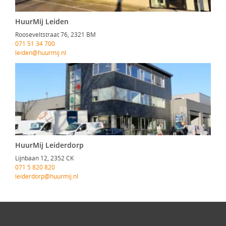
HuurMij Leiden
Rooseveltstraat 76, 2321 BM
071 51 34 700
leiden@huurmij.nl
HuurMij Leiderdorp
Lijnbaan 12, 2352 CK
071 5 820 820
leiderdorp@huurmij.nl