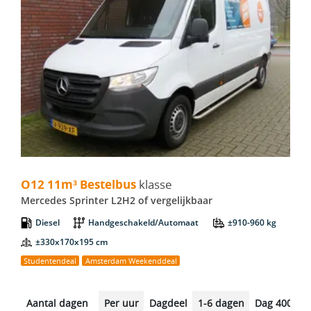
O12 11m³ Bestelbus - Mercedes Sprinter L2H2
O12 11m³ Bestelbus
klasse
Mercedes Sprinter L2H2 of vergelijkbaar
Diesel
Handgeschakeld/Automaat
±910-960 kg
±330x170x195 cm
Studentendeal
Amsterdam Weekenddeal
Aantal dagen
Per uur
Dagdeel
1-6 dagen
Dag 400km