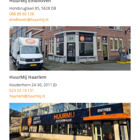
HuurMij Eindhoven
Hondsruglaan 85, 5628 DB
088 99 60 126
eindhoven@huurmij.nl
HuurMij Haarlem
Koudenhorn 24-30, 2011 JD
023 53 19 131
haarlem@huurmij.nl