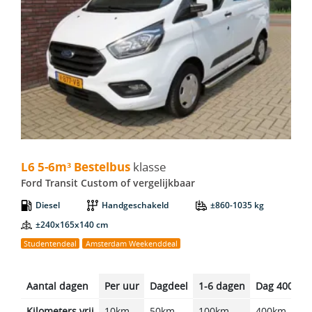
L6 5-6m³ Bestelbus - Ford Transit Custom
L6 5-6m³ Bestelbus
klasse
Ford Transit Custom of vergelijkbaar
Diesel
Handgeschakeld
±860-1035 kg
±240x165x140 cm
Studentendeal
Amsterdam Weekenddeal
Aantal dagen
Per uur
Dagdeel
1-6 dagen
Dag 400km
Kilometers vrij
10km
50km
100km
400km