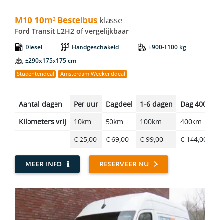
M10 10m³ Bestelbus - Ford Transit L2H2
M10 10m³ Bestelbus
klasse
Ford Transit L2H2 of vergelijkbaar
Diesel
Handgeschakeld
±900-1100 kg
±290x175x175 cm
Studentendeal
Amsterdam Weekenddeal
Aantal dagen
Per uur
Dagdeel
1-6 dagen
Dag 400km
Kilometers vrij
10km
50km
100km
400km
€ 25,00
€ 69,00
€ 99,00
€ 144,00
MEER INFO
RESERVEER NU