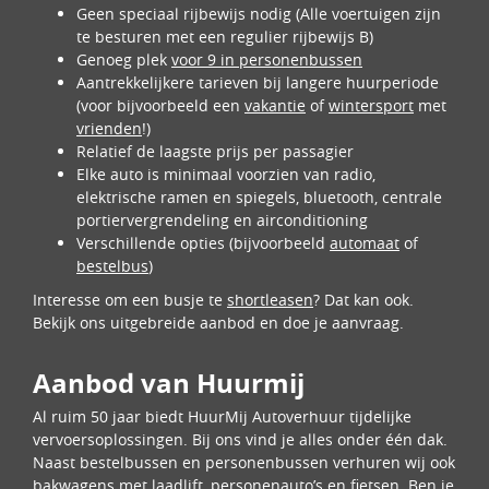
Geen speciaal rijbewijs nodig (Alle voertuigen zijn
te besturen met een regulier rijbewijs B)
Genoeg plek
voor 9 in personenbussen
Aantrekkelijkere tarieven bij langere huurperiode
(voor bijvoorbeeld een
vakantie
of
wintersport
met
vrienden
!)
Relatief de laagste prijs per passagier
Elke auto is minimaal voorzien van radio,
elektrische ramen en spiegels, bluetooth, centrale
portiervergrendeling en airconditioning
Verschillende opties (bijvoorbeeld
automaat
of
bestelbus
)
Interesse om een busje te
shortleasen
? Dat kan ook.
Bekijk ons uitgebreide aanbod en doe je aanvraag.
Aanbod van Huurmij
Al ruim 50 jaar biedt HuurMij Autoverhuur tijdelijke
vervoersoplossingen. Bij ons vind je alles onder één dak.
Naast bestelbussen en personenbussen verhuren wij ook
bakwagens met laadlift, personenauto’s en fietsen. Ben je