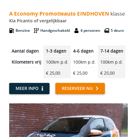
A Economy Promotieauto EINDHOVEN - Kia Picanto
A Economy Promotieauto EINDHOVEN
klasse
Kia Picanto of vergelijkbaar
Benzine
Handgeschakeld
4 personen
5 deurs
Aantal dagen
1-3 dagen
4-6 dagen
7-14 dagen
14-2
Kilometers vrij
100km p.d.
100km p.d.
100km p.d.
100k
€ 25,00
€ 25,00
€ 25,00
€ 25
MEER INFO
RESERVEER NU