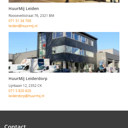
HuurMij Leiden
Rooseveltstraat 76, 2321 BM
071 51 34 700
leiden@huurmij.nl
HuurMij Leiderdorp
Lijnbaan 12, 2352 CK
071 5 820 820
leiderdorp@huurmij.nl
Contact