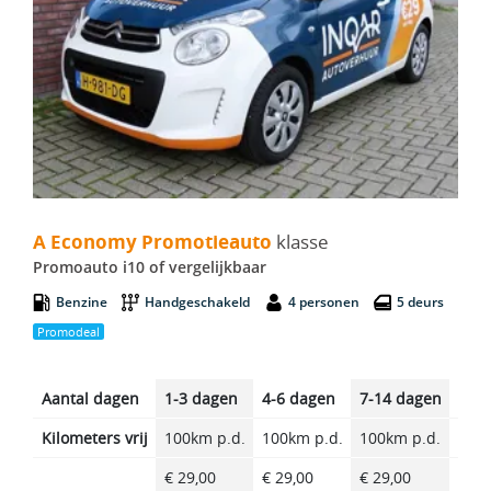
A Economy Promotieauto - Promoauto i10
A Economy Promotieauto
klasse
Promoauto i10 of vergelijkbaar
Benzine
Handgeschakeld
4 personen
5 deurs
Promodeal
Aantal dagen
1-3 dagen
4-6 dagen
7-14 dagen
14-2
Kilometers vrij
100km p.d.
100km p.d.
100km p.d.
100k
€ 29,00
€ 29,00
€ 29,00
€ 29