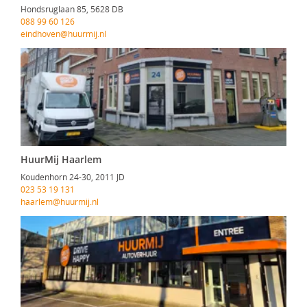
Hondsruglaan 85, 5628 DB
088 99 60 126
eindhoven@huurmij.nl
HuurMij Haarlem
Koudenhorn 24-30, 2011 JD
023 53 19 131
haarlem@huurmij.nl