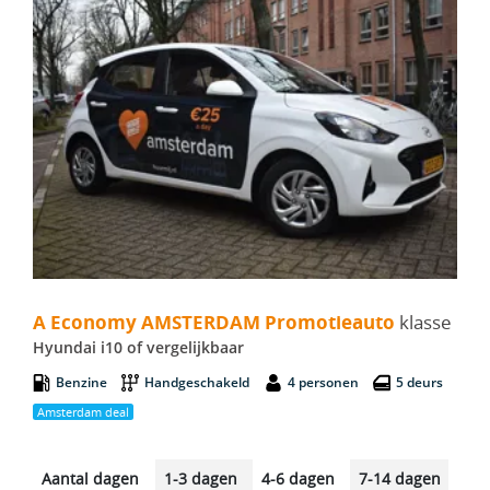
A Economy AMSTERDAM Promotieauto - Hyundai i10
A Economy AMSTERDAM Promotieauto
klasse
Hyundai i10 of vergelijkbaar
Benzine
Handgeschakeld
4 personen
5 deurs
Amsterdam deal
Aantal dagen
1-3 dagen
4-6 dagen
7-14 dagen
14-2