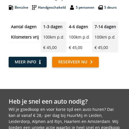
Benzine
Handgeschakeld
5 personen
5 deurs
Aantal dagen
1-3 dagen
4-6 dagen
7-14 dagen
14-2
Kilometers vrij
100km p.d.
100km p.d.
100km p.d.
100k
€ 45,00
€ 45,00
€ 45,00
€ 45
MEER INFO
RESERVEER NU
Heb je snel een auto nodig?
Wil je goedkoop en voor korte tijd een auto huren? Dat
kan al vanaf € 28,- per dag bij HuurMij in Leiden,
Leiderdorp, Alphen a/d Rijn, Haarlem en Amsterdam. Wij
bieden een unieke actie waarbij je heel snel en goedkoop