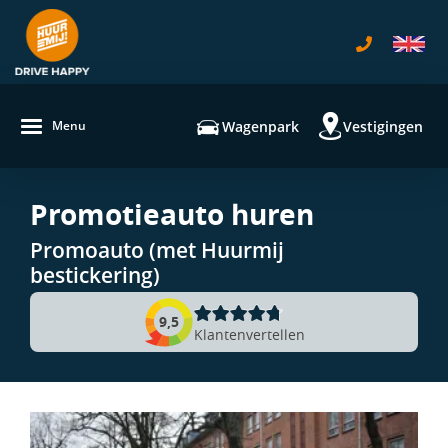
navigatie
Wagenpark
Vestigingen
Menu
Promotieauto huren
Promoauto (met Huurmij
bestickering)
9,5
Klantenvertellen