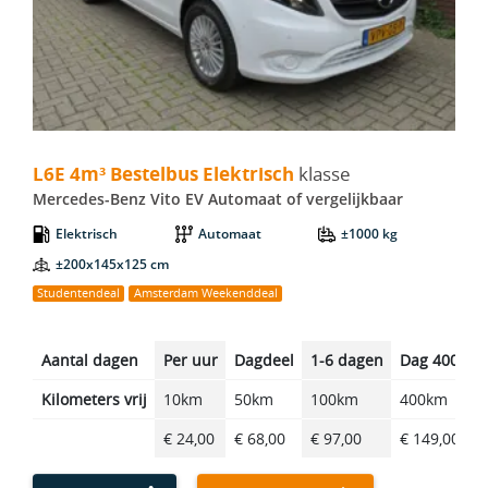
L6E 4m³ Bestelbus Elektrisch - Mercedes-Benz Vito EV Automa
L6E 4m³ Bestelbus Elektrisch
klasse
Mercedes-Benz Vito EV Automaat of vergelijkbaar
Elektrisch
Automaat
±1000 kg
±200x145x125 cm
Studentendeal
Amsterdam Weekenddeal
Aantal dagen
Per uur
Dagdeel
1-6 dagen
Dag 400km
Kilometers vrij
10km
50km
100km
400km
€ 24,00
€ 68,00
€ 97,00
€ 149,00