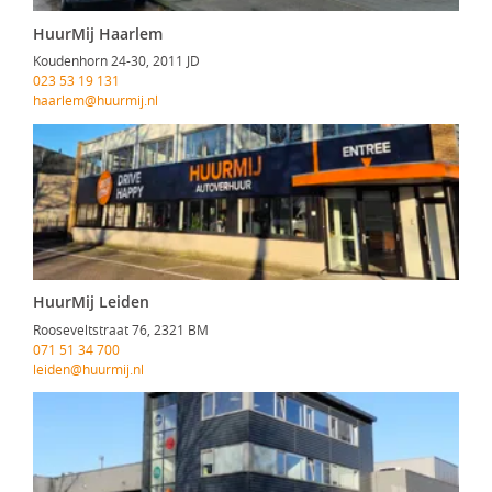
HuurMij Haarlem
Koudenhorn 24-30, 2011 JD
023 53 19 131
haarlem@huurmij.nl
HuurMij Leiden
Rooseveltstraat 76, 2321 BM
071 51 34 700
leiden@huurmij.nl