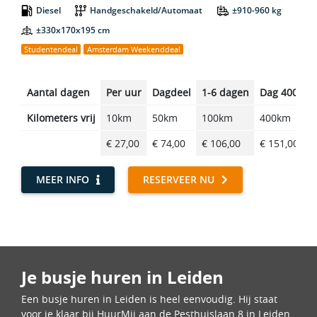
Diesel
Handgeschakeld/Automaat
±910-960 kg
±330x170x195 cm
Studentendeal
Amsterdam Weekenddeal
Aantal dagen
Per uur
Dagdeel
1-6 dagen
Dag 400km
Kilometers vrij
10km
50km
100km
400km
€ 27,00
€ 74,00
€ 106,00
€ 151,00
MEER INFO
RESERVEER NU
Je busje huren in Leiden
Een busje huren in Leiden is heel eenvoudig. Hij staat
voor je klaar bij HuurMij aan de Pesthuislaan 8 in Leiden.