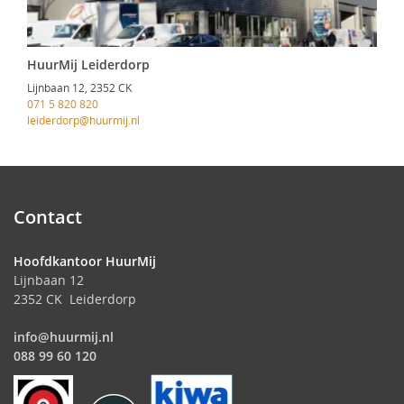
HuurMij Leiderdorp
Lijnbaan 12, 2352 CK
071 5 820 820
leiderdorp@huurmij.nl
Contact
Hoofdkantoor HuurMij
Lijnbaan 12
2352 CK Leiderdorp
info@huurmij.nl
088 99 60 120