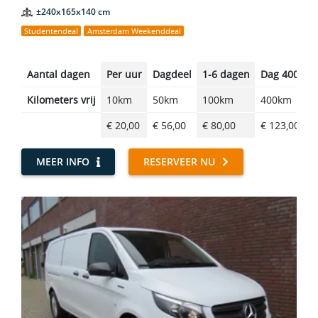
±240x165x140 cm
Studentendeal
Amsterdam Weekenddeal
Aantal dagen
Per uur
Dagdeel
1-6 dagen
Dag 400km
Kilometers vrij
10km
50km
100km
400km
€ 20,00
€ 56,00
€ 80,00
€ 123,00
MEER INFO
RESERVEER NU