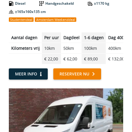
Diesel
Handgeschakeld
±1170 kg
±165x160x135 cm
Studentendeal
Amsterdam Weekenddeal
Aantal dagen
Per uur
Dagdeel
1-6 dagen
Dag 400km
Kilometers vrij
10km
50km
100km
400km
€ 22,00
€ 62,00
€ 89,00
€ 132,00
MEER INFO
RESERVEER NU