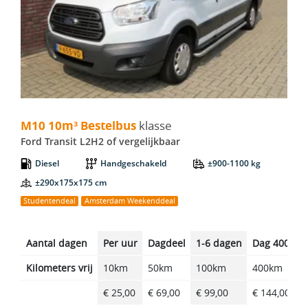
M10 10m³ Bestelbus - Ford Transit L2H2
M10 10m³ Bestelbus
klasse
Ford Transit L2H2 of vergelijkbaar
Diesel
Handgeschakeld
±900-1100 kg
±290x175x175 cm
Studentendeal
Amsterdam Weekenddeal
Aantal dagen
Per uur
Dagdeel
1-6 dagen
Dag 400km
Kilometers vrij
10km
50km
100km
400km
€ 25,00
€ 69,00
€ 99,00
€ 144,00