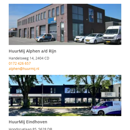
HuurMij Alphen a/d Rijn
Handelsweg 14, 2404 CD
0172 426 657
alphen@huurmij.nl
HuurMij Eindhoven
Hondsruglaan 85, 5628 DB