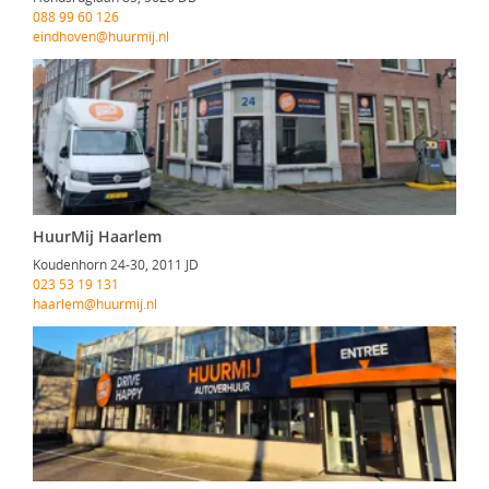
088 99 60 126
eindhoven@huurmij.nl
HuurMij Haarlem
Koudenhorn 24-30, 2011 JD
023 53 19 131
haarlem@huurmij.nl