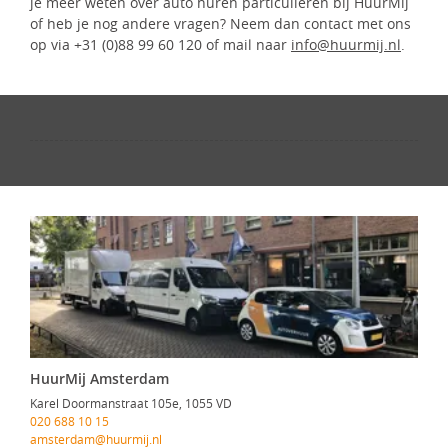
je meer weten over auto huren particulieren bij HuurMij
of heb je nog andere vragen? Neem dan contact met ons
op via +31 (0)88 99 60 120 of mail naar
info@huurmij.nl
.
HuurMij Amsterdam
Karel Doormanstraat 105e, 1055 VD
020 688 10 15
amsterdam@huurmij.nl