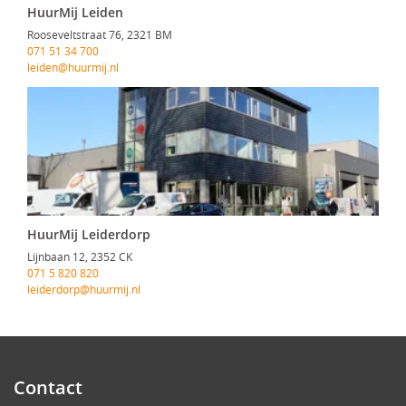
HuurMij Leiden
Rooseveltstraat 76, 2321 BM
071 51 34 700
leiden@huurmij.nl
HuurMij Leiderdorp
Lijnbaan 12, 2352 CK
071 5 820 820
leiderdorp@huurmij.nl
Contact