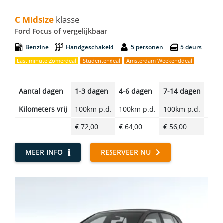
C Midsize - Ford Focus
C Midsize
klasse
Ford Focus of vergelijkbaar
Benzine
Handgeschakeld
5 personen
5 deurs
Last minute Zomerdeal
Studentendeal
Amsterdam Weekenddeal
Aantal dagen
1-3 dagen
4-6 dagen
7-14 dagen
14-2
Kilometers vrij
100km p.d.
100km p.d.
100km p.d.
100k
€ 72,00
€ 64,00
€ 56,00
€ 47
MEER INFO
RESERVEER NU