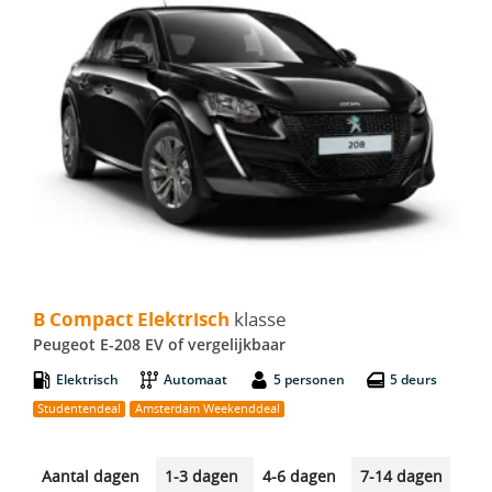
B Compact Elektrisch - Peugeot E-208 EV
B Compact Elektrisch
klasse
Peugeot E-208 EV of vergelijkbaar
Elektrisch
Automaat
5 personen
5 deurs
Studentendeal
Amsterdam Weekenddeal
Aantal dagen
1-3 dagen
4-6 dagen
7-14 dagen
14-2