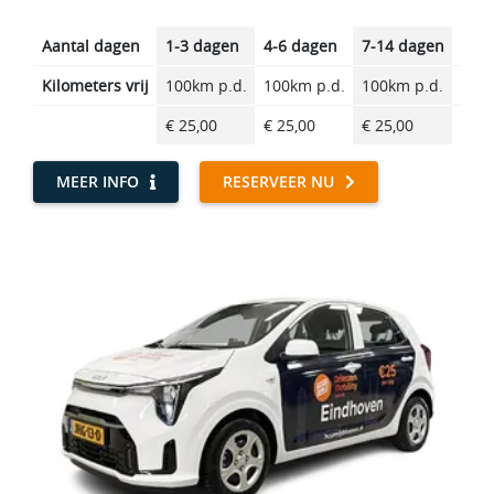
Aantal dagen
1-3 dagen
4-6 dagen
7-14 dagen
14-2
Kilometers vrij
100km p.d.
100km p.d.
100km p.d.
100k
€ 25,00
€ 25,00
€ 25,00
€ 25
MEER INFO
RESERVEER NU