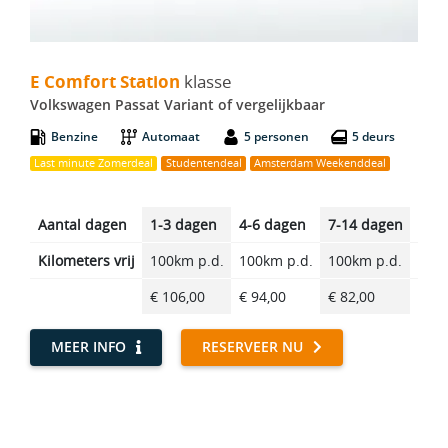
E Comfort Station - Volkswagen Passat Variant
E Comfort Station
klasse
Volkswagen Passat Variant of vergelijkbaar
Benzine
Automaat
5 personen
5 deurs
Last minute Zomerdeal
Studentendeal
Amsterdam Weekenddeal
Aantal dagen
1-3 dagen
4-6 dagen
7-14 dagen
14-2
Kilometers vrij
100km p.d.
100km p.d.
100km p.d.
100k
€ 106,00
€ 94,00
€ 82,00
€ 69
MEER INFO
RESERVEER NU