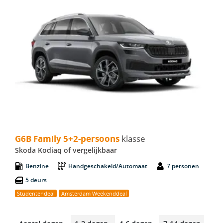
G6B Family 5+2-persoons - Skoda Kodiaq
G6B Family 5+2-persoons
klasse
Skoda Kodiaq of vergelijkbaar
Benzine
Handgeschakeld/Automaat
7 personen
5 deurs
Studentendeal
Amsterdam Weekenddeal