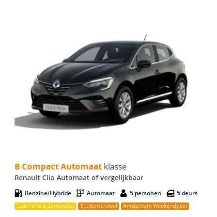
B Compact Automaat - Renault Clio Automaat
B Compact Automaat
klasse
Renault Clio Automaat of vergelijkbaar
Benzine/Hybride
Automaat
5 personen
5 deurs
Last minute Zomerdeal
Studentendeal
Amsterdam Weekenddeal