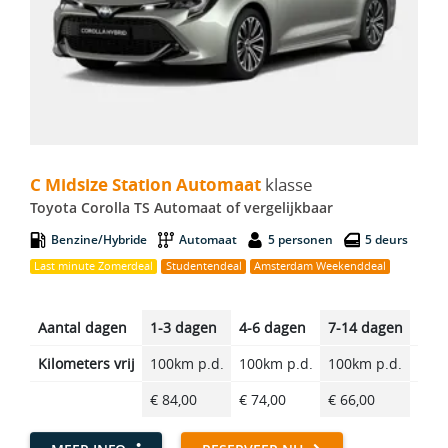
C Midsize Station Automaat - Toyota Corolla TS Automaat
C Midsize Station Automaat
klasse
Toyota Corolla TS Automaat of vergelijkbaar
Benzine/Hybride
Automaat
5 personen
5 deurs
Last minute Zomerdeal
Studentendeal
Amsterdam Weekenddeal
Aantal dagen
1-3 dagen
4-6 dagen
7-14 dagen
14-2
Kilometers vrij
100km p.d.
100km p.d.
100km p.d.
100k
€ 84,00
€ 74,00
€ 66,00
€ 55