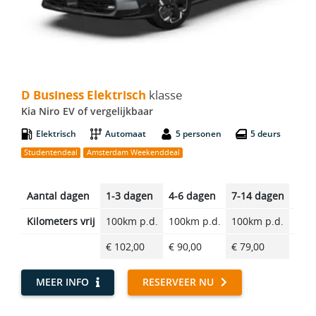
D Business Elektrisch - Kia Niro EV
D Business Elektrisch
klasse
Kia Niro EV of vergelijkbaar
Elektrisch
Automaat
5 personen
5 deurs
Studentendeal
Amsterdam Weekenddeal
Aantal dagen
1-3 dagen
4-6 dagen
7-14 dagen
14-2
Kilometers vrij
100km p.d.
100km p.d.
100km p.d.
100k
€ 102,00
€ 90,00
€ 79,00
€ 66
MEER INFO
RESERVEER NU