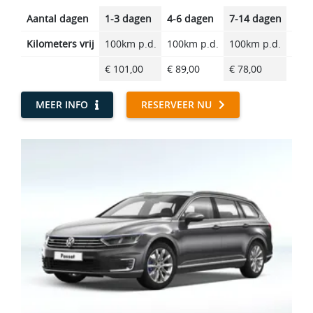
Aantal dagen
1-3 dagen
4-6 dagen
7-14 dagen
14-2
Kilometers vrij
100km p.d.
100km p.d.
100km p.d.
100k
€ 101,00
€ 89,00
€ 78,00
€ 65
MEER INFO
RESERVEER NU