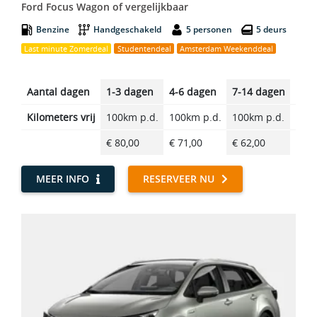
Ford Focus Wagon of vergelijkbaar
Benzine
Handgeschakeld
5 personen
5 deurs
Last minute Zomerdeal
Studentendeal
Amsterdam Weekenddeal
Aantal dagen
1-3 dagen
4-6 dagen
7-14 dagen
14-2
Kilometers vrij
100km p.d.
100km p.d.
100km p.d.
100k
€ 80,00
€ 71,00
€ 62,00
€ 52
MEER INFO
RESERVEER NU