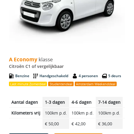
A Economy - Citroën C1
A Economy
klasse
Citroën C1 of vergelijkbaar
Benzine
Handgeschakeld
4 personen
5 deurs
Last minute Zomerdeal
Studentendeal
Amsterdam Weekenddeal
Aantal dagen
1-3 dagen
4-6 dagen
7-14 dagen
14-2
Kilometers vrij
100km p.d.
100km p.d.
100km p.d.
100k
€ 50,00
€ 42,00
€ 36,00
€ 29