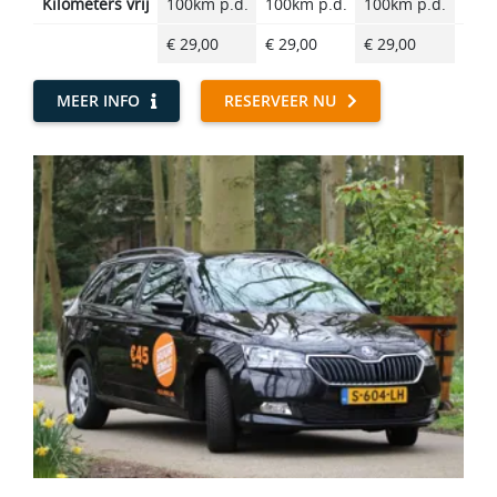
Kilometers vrij
100km p.d.
100km p.d.
100km p.d.
100k
€ 29,00
€ 29,00
€ 29,00
€ 29
MEER INFO
RESERVEER NU
B Compact Station Promotieauto - Promoauto BBSP