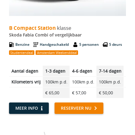
B Compact Station - Skoda Fabia Combi
B Compact Station
klasse
Skoda Fabia Combi of vergelijkbaar
Benzine
Handgeschakeld
5 personen
5 deurs
Studentendeal
Amsterdam Weekenddeal
Aantal dagen
1-3 dagen
4-6 dagen
7-14 dagen
14-2
Kilometers vrij
100km p.d.
100km p.d.
100km p.d.
100k
€ 65,00
€ 57,00
€ 50,00
€ 42
MEER INFO
RESERVEER NU