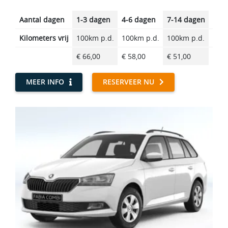
Aantal dagen
1-3 dagen
4-6 dagen
7-14 dagen
14-2
Kilometers vrij
100km p.d.
100km p.d.
100km p.d.
100k
€ 66,00
€ 58,00
€ 51,00
€ 42
MEER INFO
RESERVEER NU