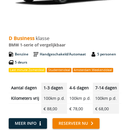
D Business - BMW 1-serie
D Business
klasse
BMW 1-serie of vergelijkbaar
Benzine
Handgeschakeld/Automaat
5 personen
5 deurs
Last minute Zomerdeal
Studentendeal
Amsterdam Weekenddeal
Aantal dagen
1-3 dagen
4-6 dagen
7-14 dagen
14-2
Kilometers vrij
100km p.d.
100km p.d.
100km p.d.
100k
€ 88,00
€ 78,00
€ 68,00
€ 57
MEER INFO
RESERVEER NU