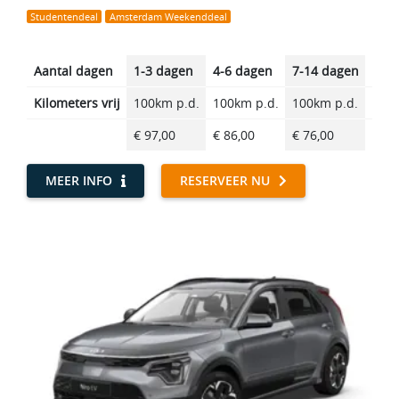
Studentendeal
Amsterdam Weekenddeal
Aantal dagen
1-3 dagen
4-6 dagen
7-14 dagen
14-2
Kilometers vrij
100km p.d.
100km p.d.
100km p.d.
100k
€ 97,00
€ 86,00
€ 76,00
€ 63
MEER INFO
RESERVEER NU