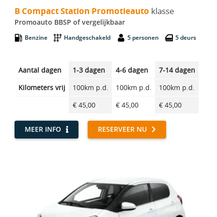
B Compact Station Promotieauto
klasse
Promoauto BBSP of vergelijkbaar
Benzine
Handgeschakeld
5 personen
5 deurs
Aantal dagen
1-3 dagen
4-6 dagen
7-14 dagen
14-2
Kilometers vrij
100km p.d.
100km p.d.
100km p.d.
100k
€ 45,00
€ 45,00
€ 45,00
€ 45
MEER INFO
RESERVEER NU