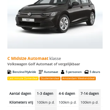
C Midsize Automaat - Volkswagen Golf Automaat
C Midsize Automaat
klasse
Volkswagen Golf Automaat of vergelijkbaar
Benzine/Hybride
Automaat
5 personen
5 deurs
Last minute Zomerdeal
Studentendeal
Amsterdam Weekenddeal
Aantal dagen
1-3 dagen
4-6 dagen
7-14 dagen
14-2
Kilometers vrij
100km p.d.
100km p.d.
100km p.d.
100k