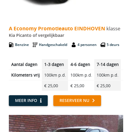
A Economy Promotieauto EINDHOVEN - Kia Picanto
A Economy Promotieauto EINDHOVEN
klasse
Kia Picanto of vergelijkbaar
Benzine
Handgeschakeld
4 personen
5 deurs
Aantal dagen
1-3 dagen
4-6 dagen
7-14 dagen
14-2
Kilometers vrij
100km p.d.
100km p.d.
100km p.d.
100k
€ 25,00
€ 25,00
€ 25,00
€ 25
MEER INFO
RESERVEER NU