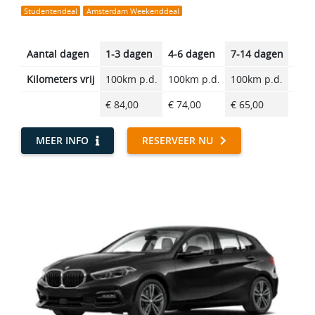
Studentendeal
Amsterdam Weekenddeal
Aantal dagen
1-3 dagen
4-6 dagen
7-14 dagen
14-2
Kilometers vrij
100km p.d.
100km p.d.
100km p.d.
100k
€ 84,00
€ 74,00
€ 65,00
€ 55
MEER INFO
RESERVEER NU