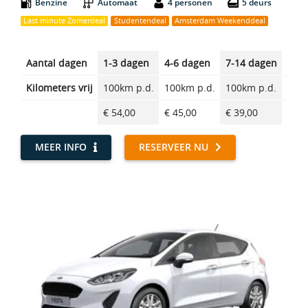
Benzine
Automaat
4 personen
5 deurs
Last minute Zomerdeal
Studentendeal
Amsterdam Weekenddeal
Aantal dagen
1-3 dagen
4-6 dagen
7-14 dagen
14-2
Kilometers vrij
100km p.d.
100km p.d.
100km p.d.
100k
€ 54,00
€ 45,00
€ 39,00
€ 32
MEER INFO
RESERVEER NU