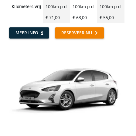
Kilometers vrij
100km p.d.
100km p.d.
100km p.d.
100k
€ 71,00
€ 63,00
€ 55,00
€ 46
MEER INFO
RESERVEER NU