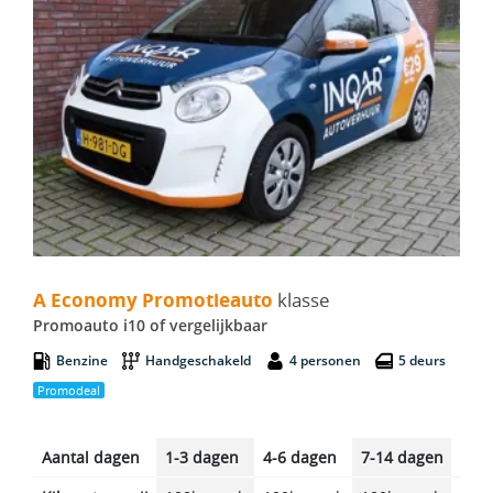
A Economy Promotieauto - Promoauto i10
A Economy Promotieauto
klasse
Promoauto i10 of vergelijkbaar
Benzine
Handgeschakeld
4 personen
5 deurs
Promodeal
Aantal dagen
1-3 dagen
4-6 dagen
7-14 dagen
14-2