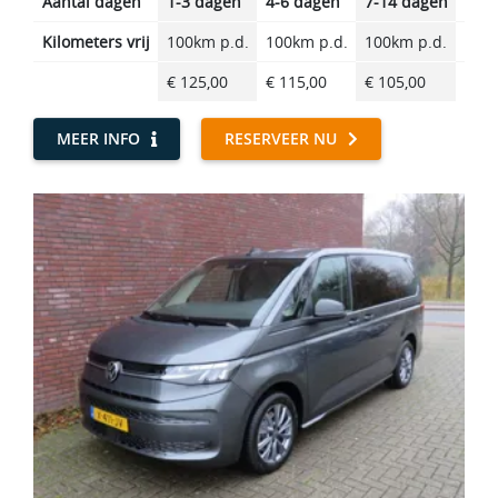
Aantal dagen
1-3 dagen
4-6 dagen
7-14 dagen
14-2
Kilometers vrij
100km p.d.
100km p.d.
100km p.d.
100k
€ 125,00
€ 115,00
€ 105,00
€ 10
MEER INFO
RESERVEER NU