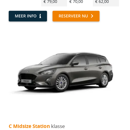
€ 79,00
€ 70,00
€ 62,00
€ 51
MEER INFO
RESERVEER NU
C Midsize Station - Ford Focus Wagon
C Midsize Station
klasse