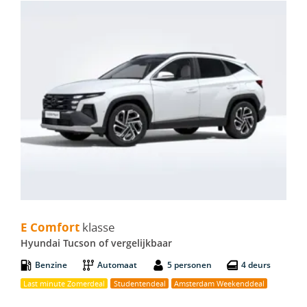
E Comfort - Hyundai Tucson
E Comfort
klasse
Hyundai Tucson of vergelijkbaar
Benzine
Automaat
5 personen
4 deurs
Last minute Zomerdeal
Studentendeal
Amsterdam Weekenddeal