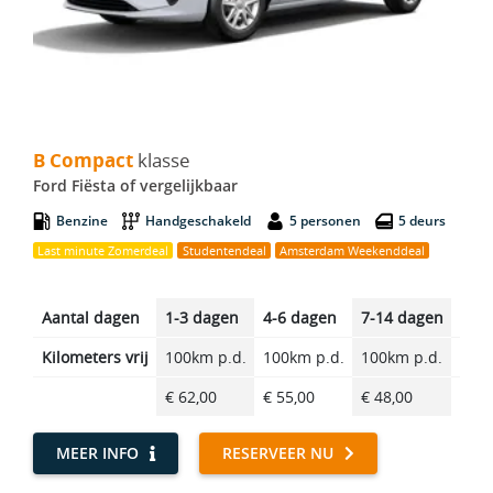
B Compact - Ford Fiësta
B Compact
klasse
Ford Fiësta of vergelijkbaar
Benzine
Handgeschakeld
5 personen
5 deurs
Last minute Zomerdeal
Studentendeal
Amsterdam Weekenddeal
Aantal dagen
1-3 dagen
4-6 dagen
7-14 dagen
14-2
Kilometers vrij
100km p.d.
100km p.d.
100km p.d.
100k
€ 62,00
€ 55,00
€ 48,00
€ 40
MEER INFO
RESERVEER NU