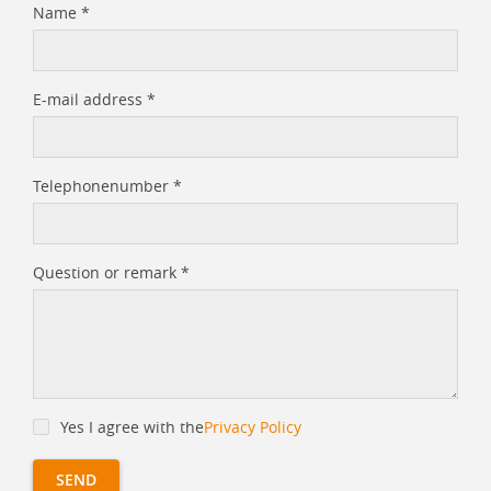
Name
*
E-mail address
*
Telephonenumber
*
Question or remark
*
Yes I agree with the
Privacy Policy
SEND