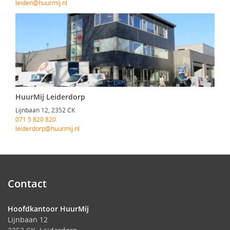
leiden@huurmij.nl
HuurMij Leiderdorp
Lijnbaan 12, 2352 CK
071 5 820 820
leiderdorp@huurmij.nl
Contact
Hoofdkantoor HuurMij
Lijnbaan 12