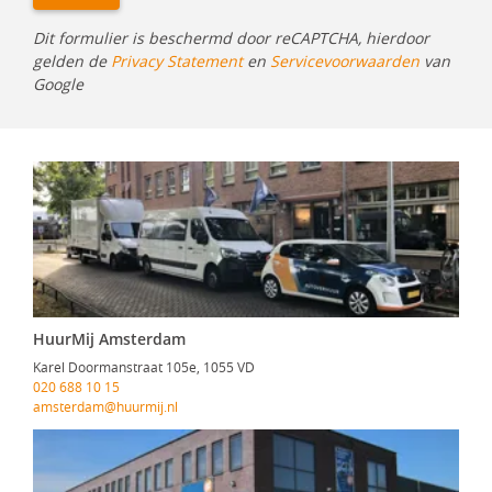
Dit formulier is beschermd door reCAPTCHA, hierdoor
gelden de
Privacy Statement
en
Servicevoorwaarden
van
Google
HuurMij Amsterdam
Karel Doormanstraat 105e, 1055 VD
020 688 10 15
amsterdam@huurmij.nl