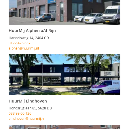
HuurMij Alphen a/d Rijn
Handelsweg 14, 2404 CD
0172 426 657
alphen@huurmij.nl
HuurMij Eindhoven
Hondsruglaan 85, 5628 DB
088 99 60 126
eindhoven@huurmij.nl