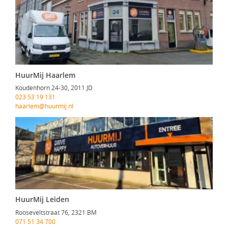
HuurMij Haarlem
Koudenhorn 24-30, 2011 JD
023 53 19 131
haarlem@huurmij.nl
HuurMij Leiden
Rooseveltstraat 76, 2321 BM
071 51 34 700