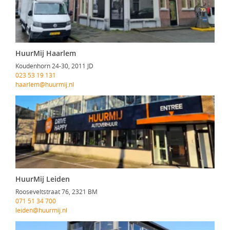
HuurMij Haarlem
Koudenhorn 24-30, 2011 JD
023 53 19 131
haarlem@huurmij.nl
HuurMij Leiden
Rooseveltstraat 76, 2321 BM
071 51 34 700
leiden@huurmij.nl