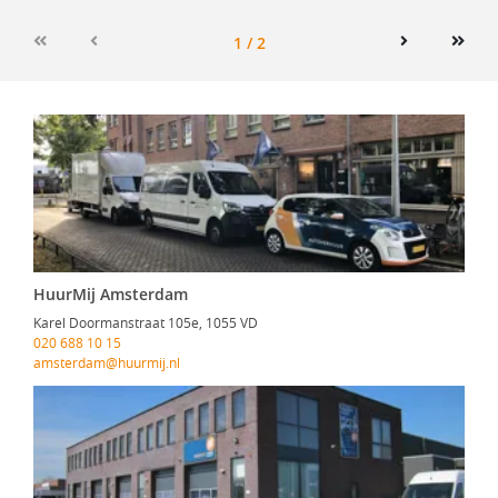
1 / 2
First
Previous
Next
Last
HuurMij Amsterdam
Karel Doormanstraat 105e, 1055 VD
020 688 10 15
amsterdam@huurmij.nl