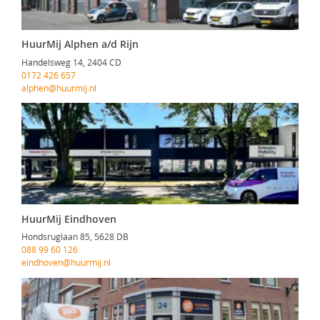
HuurMij Alphen a/d Rijn
Handelsweg 14, 2404 CD
0172 426 657
alphen@huurmij.nl
HuurMij Eindhoven
Hondsruglaan 85, 5628 DB
088 99 60 126
eindhoven@huurmij.nl