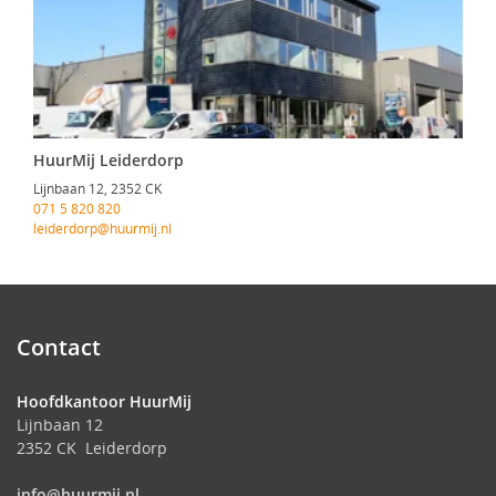
HuurMij Leiderdorp
Lijnbaan 12, 2352 CK
071 5 820 820
leiderdorp@huurmij.nl
Contact
Hoofdkantoor HuurMij
Lijnbaan 12
2352 CK Leiderdorp
info@huurmij.nl