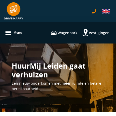
navigatie
Wagenpark
Vestigingen
Menu
HuurMij Leiden gaat
verhuizen
Een nieuw onderkomen met meer ruimte en betere
bereikbaarheid