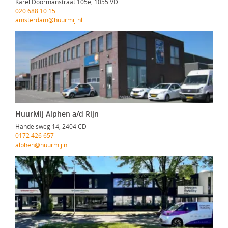
Karel Doormanstraat 105e, 1055 VD
020 688 10 15
amsterdam@huurmij.nl
HuurMij Alphen a/d Rijn
Handelsweg 14, 2404 CD
0172 426 657
alphen@huurmij.nl