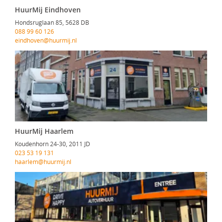
HuurMij Eindhoven
Hondsruglaan 85, 5628 DB
088 99 60 126
eindhoven@huurmij.nl
HuurMij Haarlem
Koudenhorn 24-30, 2011 JD
023 53 19 131
haarlem@huurmij.nl