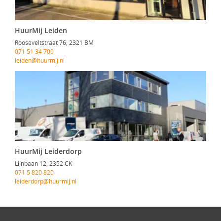
HuurMij Leiden
Rooseveltstraat 76, 2321 BM
071 51 34 700
leiden@huurmij.nl
HuurMij Leiderdorp
Lijnbaan 12, 2352 CK
071 5 820 820
leiderdorp@huurmij.nl