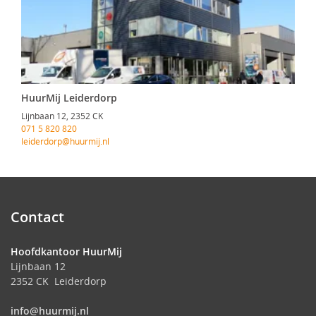
HuurMij Leiderdorp
Lijnbaan 12, 2352 CK
071 5 820 820
leiderdorp@huurmij.nl
Contact
Hoofdkantoor HuurMij
Lijnbaan 12
2352 CK Leiderdorp
info@huurmij.nl