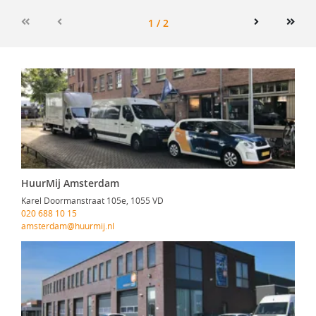
1 / 2
First
Previous
Next
Last
HuurMij Amsterdam
Karel Doormanstraat 105e, 1055 VD
020 688 10 15
amsterdam@huurmij.nl