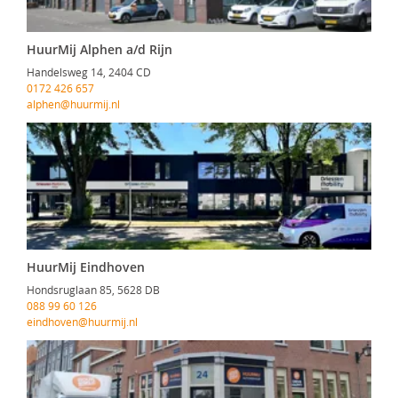
HuurMij Alphen a/d Rijn
Handelsweg 14, 2404 CD
0172 426 657
alphen@huurmij.nl
HuurMij Eindhoven
Hondsruglaan 85, 5628 DB
088 99 60 126
eindhoven@huurmij.nl