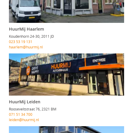
HuurMij Haarlem
Koudenhorn 24-30, 2011 JD
023 53 19 131
haarlem@huurmij.nl
HuurMij Leiden
Rooseveltstraat 76, 2321 BM
071 51 34 700
leiden@huurmij.nl