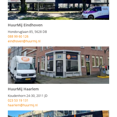
HuurMij Eindhoven
Hondsruglaan 85, 5628 DB
088 99 60 126
eindhoven@huurmij.nl
HuurMij Haarlem
Koudenhorn 24-30, 2011 JD
023 53 19 131
haarlem@huurmij.nl