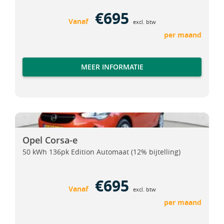
€695
Vanaf
excl. btw
per maand
MEER INFORMATIE
Opel Corsa-e
Opel Corsa-e
Opel Corsa-e
50 kWh 136pk Edition Automaat (12% bijtelling)
€695
Vanaf
excl. btw
per maand