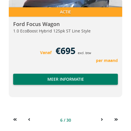
Ford Focus Wagon
Ford Focus Wagon
ACTIE
Ford Focus Wagon
1.0 EcoBoost Hybrid 125pk ST Line Style
€695
Vanaf
excl. btw
per maand
MEER INFORMATIE
6 / 30
First
Previous
Next
Last