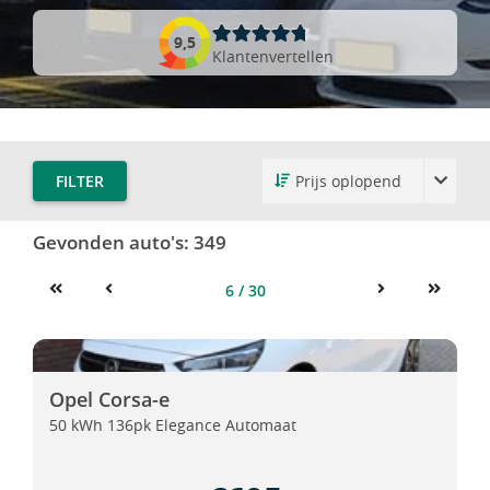
9,5
Klantenvertellen
FILTER
Gevonden auto's:
349
6 / 30
First
Previous
Next
Last
Opel Corsa-e
Opel Corsa-e
Opel Corsa-e
50 kWh 136pk Elegance Automaat