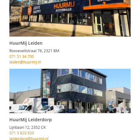
HuurMij Leiden
Rooseveltstraat 76, 2321 BM
071 51 34 700
leiden@huurmij.nl
HuurMij Leiderdorp
Lijnbaan 12, 2352 CK
071 5 820 820
leiderdorp@huurmij.nl