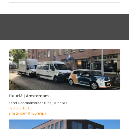
HuurMij Amsterdam
Karel Doormanstraat 105e, 1055 VD
020 688 10 15
amsterdam@huurmij.nl