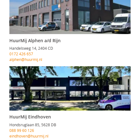
HuurMij Alphen a/d Rijn
Handelsweg 14, 2404 CD
0172 426 657
alphen@huurmij.nl
HuurMij Eindhoven
Hondsruglaan 85, 5628 DB
088 99 60 126
eindhoven@huurmij.nl