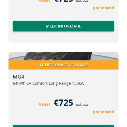
Vanaf
excl. btw
per maand
MEER INFORMATIE
MG4
MG4
ACTIE /16%/LONG RANGE
MG4
64kWh EV Comfort Long Range 150kW
€725
Vanaf
excl. btw
per maand