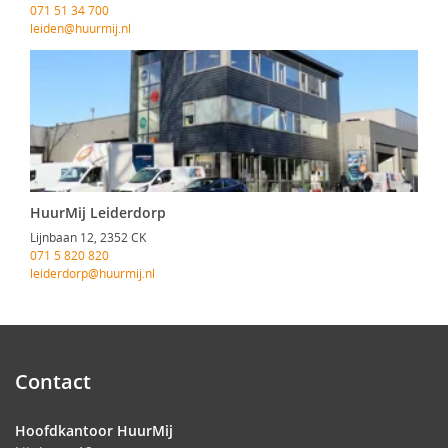
071 51 34 700
leiden@huurmij.nl
HuurMij Leiderdorp
Lijnbaan 12, 2352 CK
071 5 820 820
leiderdorp@huurmij.nl
Contact
Hoofdkantoor HuurMij