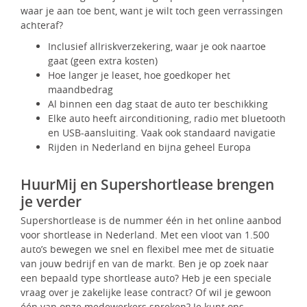
waar je aan toe bent, want je wilt toch geen verrassingen
achteraf?
Inclusief allriskverzekering, waar je ook naartoe
gaat (geen extra kosten)
Hoe langer je leaset, hoe goedkoper het
maandbedrag
Al binnen een dag staat de auto ter beschikking
Elke auto heeft airconditioning, radio met bluetooth
en USB-aansluiting. Vaak ook standaard navigatie
Rijden in Nederland en bijna geheel Europa
HuurMij en Supershortlease brengen
je verder
Supershortlease is de nummer één in het online aanbod
voor shortlease in Nederland. Met een vloot van 1.500
auto’s bewegen we snel en flexibel mee met de situatie
van jouw bedrijf en van de markt. Ben je op zoek naar
een bepaald type shortlease auto? Heb je een speciale
vraag over je zakelijke lease contract? Of wil je gewoon
één van onze medewerkers spreken? Je kunt ons