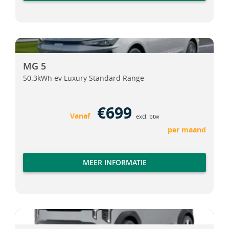
MG 5
MG 5
MG 5
50.3kWh ev Luxury Standard Range
€699
Vanaf
excl. btw
per maand
MEER INFORMATIE
Kia EV2
Kia EV2