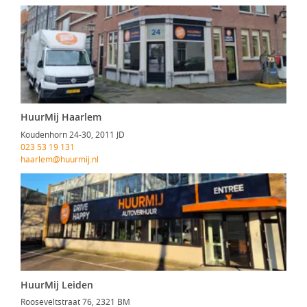
HuurMij Haarlem
Koudenhorn 24-30, 2011 JD
023 53 19 131
haarlem@huurmij.nl
HuurMij Leiden
Rooseveltstraat 76, 2321 BM