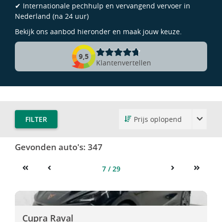
✔ Internationale pechhulp en vervangend vervoer in
Nederland (na 24 uur)
Bekijk ons aanbod hieronder en maak jouw keuze.
9,5
Klantenvertellen
FILTER
Gevonden auto's:
347
7 / 29
First
Previous
Next
Last
Cupra Raval
Cupra Raval
Cupra Raval