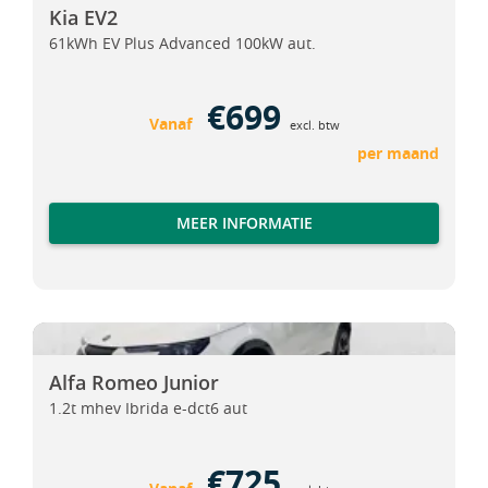
Kia EV2
61kWh EV Plus Advanced 100kW aut.
€699
Vanaf
excl. btw
per maand
MEER INFORMATIE
Alfa Romeo Junior
Alfa Romeo Junior
Alfa Romeo Junior
1.2t mhev Ibrida e-dct6 aut
€725