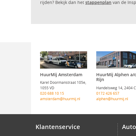
rijden? Bekijk dan het
stappenplan
van de Insp
HuurMij Amsterdam
HuurMij Alphen a/
Rijn
Karel Doormanstraat 105e,
1055 VD
Handelsweg 14, 2404 
020 688 10 15
0172 426 657
amsterdam@huurmij.nl
alphen@huurmij.nl
Klantenservice
Auto