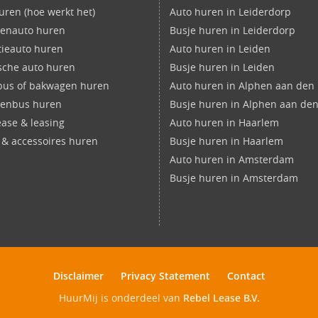
uren (hoe werkt het)
Auto huren in Leiderdorp
enauto huren
Busje huren in Leiderdorp
ieauto huren
Auto huren in Leiden
ische auto huren
Busje huren in Leiden
bus of bakwagen huren
Auto huren in Alphen aan den 
nenbus huren
Busje huren in Alphen aan den
ease & leasing
Auto huren in Haarlem
s & accessoires huren
Busje huren in Haarlem
Auto huren in Amsterdam
Busje huren in Amsterdam
Disclaimer
Privacy Statement
Contact
HuurMij is onderdeel van
Rebel Lease B.V.