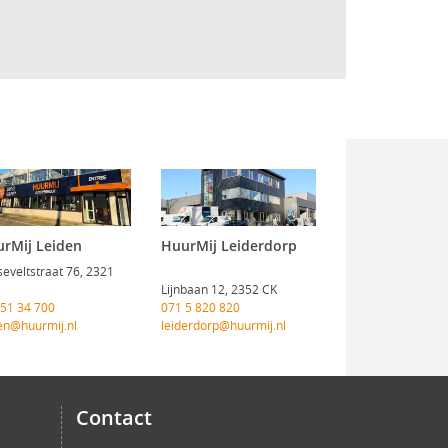
rMij Leiden
HuurMij Leiderdorp
eveltstraat 76, 2321
Lijnbaan 12, 2352 CK
 51 34 700
071 5 820 820
en@huurmij.nl
leiderdorp@huurmij.nl
Contact