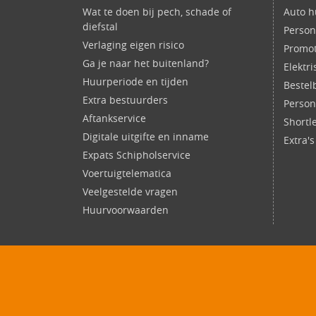
Wat te doen bij pech, schade of
Auto h
diefstal
Person
Verlaging eigen risico
Promot
Ga je naar het buitenland?
Elektr
Huurperiode en tijden
Bestel
Extra bestuurders
Perso
Aftankservice
Shortl
Digitale uitgifte en inname
Extra'
Expats Schipholservice
Voertuigtelematica
Veelgestelde vragen
Huurvoorwaarden