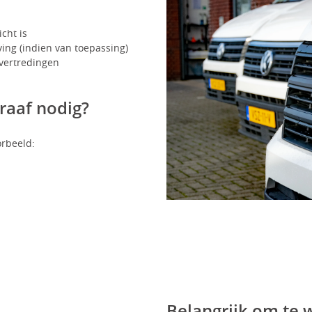
icht is
ving (indien van toepassing)
overtredingen
raaf nodig?
orbeeld:
Belangrijk om te 