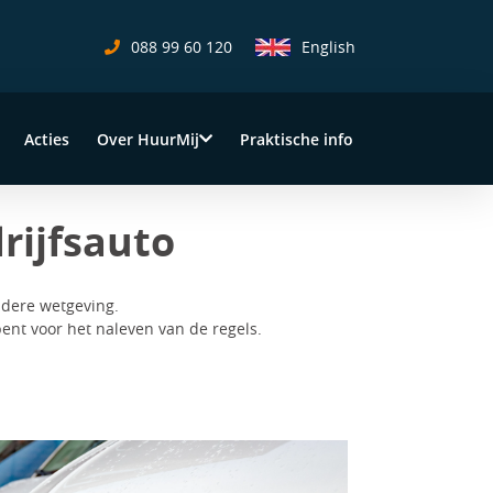
088 99 60 120
English
Acties
Over HuurMij
Praktische info
rijfsauto
ndere wetgeving.
 bent voor het naleven van de regels.