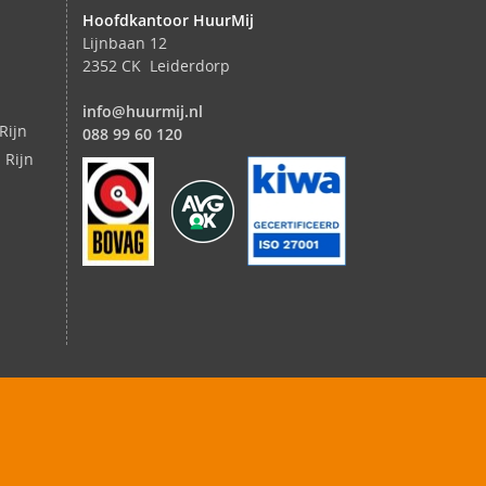
Hoofdkantoor HuurMij
Lijnbaan 12
2352 CK Leiderdorp
info@huurmij.nl
Rijn
088 99 60 120
 Rijn