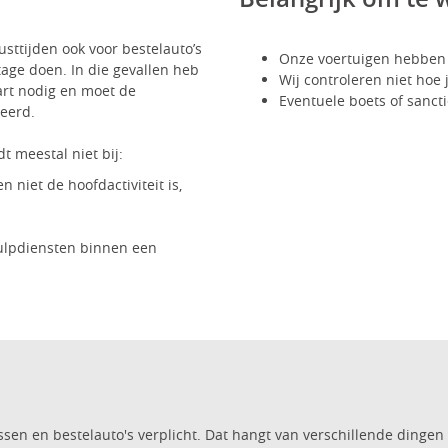
rusttijden ook voor bestelauto’s
Onze voertuigen hebbe
age doen. In die gevallen heb
Wij controleren niet hoe 
art nodig en moet de
Eventuele boets of sanct
leerd.
t meestal niet bij:
 niet de hoofdactiviteit is,
ulpdiensten binnen een
ssen en bestelauto's verplicht. Dat hangt van verschillende dingen