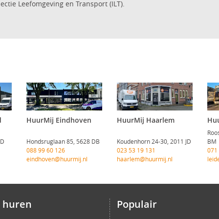
ectie Leefomgeving en Transport (ILT).
d
HuurMij Eindhoven
HuurMij Haarlem
Huu
Roos
CD
Hondsruglaan 85, 5628 DB
Koudenhorn 24-30, 2011 JD
BM
088 99 60 126
023 53 19 131
071
eindhoven@huurmij.nl
haarlem@huurmij.nl
leid
 huren
Populair