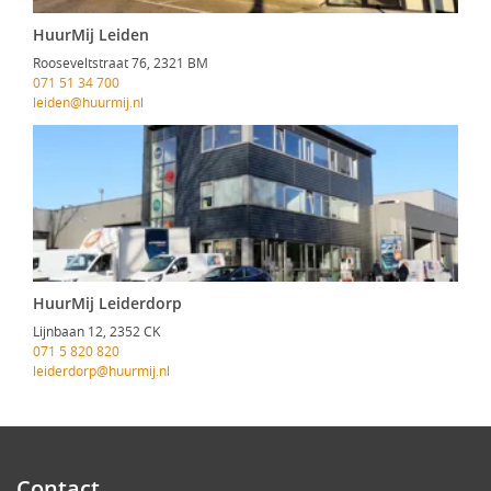
HuurMij Leiden
Rooseveltstraat 76, 2321 BM
071 51 34 700
leiden@huurmij.nl
HuurMij Leiderdorp
Lijnbaan 12, 2352 CK
071 5 820 820
leiderdorp@huurmij.nl
Contact