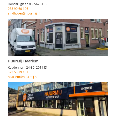
Hondsruglaan 85, 5628 DB
088 99 60 126
eindhoven@huurmij.nl
HuurMij Haarlem
Koudenhorn 24-30, 2011 JD
023 53 19 131
haarlem@huurmij.nl