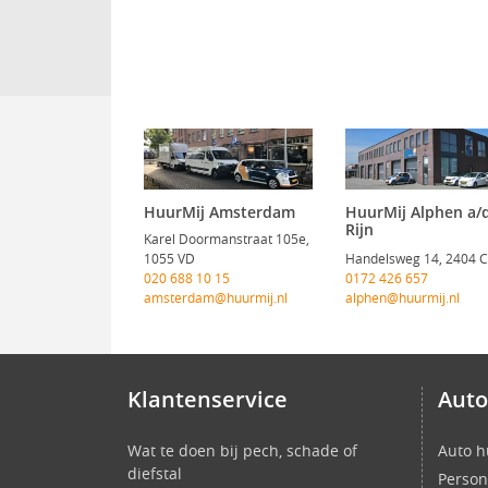
HuurMij Amsterdam
HuurMij Alphen a/
Rijn
Karel Doormanstraat 105e,
1055 VD
Handelsweg 14, 2404 
020 688 10 15
0172 426 657
amsterdam@huurmij.nl
alphen@huurmij.nl
Klantenservice
Auto
Wat te doen bij pech, schade of
Auto h
diefstal
Person