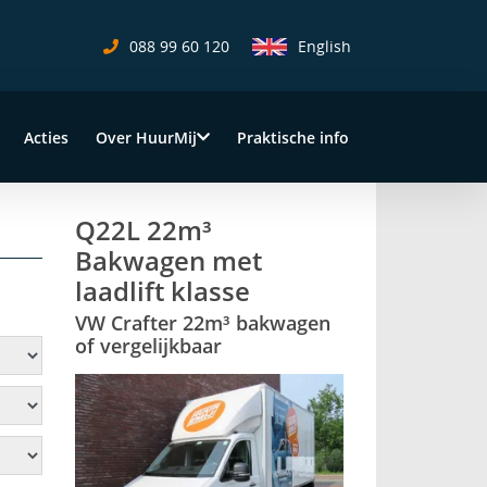
088 99 60 120
English
Acties
Over HuurMij
Praktische info
Q22L 22m³
Bakwagen met
laadlift klasse
VW Crafter 22m³ bakwagen
of vergelijkbaar