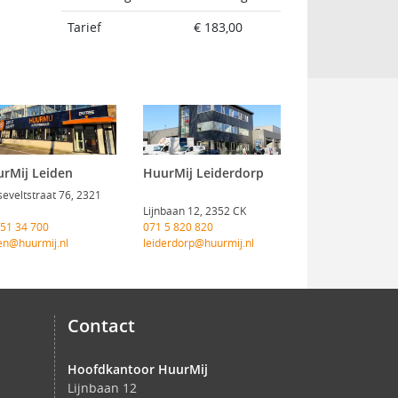
Tarief
€ 183,00
rMij Leiden
HuurMij Leiderdorp
eveltstraat 76, 2321
Lijnbaan 12, 2352 CK
 51 34 700
071 5 820 820
en@huurmij.nl
leiderdorp@huurmij.nl
Contact
Hoofdkantoor HuurMij
Lijnbaan 12