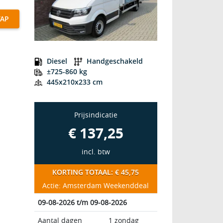
TAP
Q22L 22m³ Bakwagen met laadlift
Diesel
Handgeschakeld
±725-860 kg
445x210x233 cm
Prijsindicatie
€ 137,25
incl. btw
KORTING TOTAAL: € 45,75
Actie: Amsterdam Weekenddeal
09-08-2026 t/m 09-08-2026
Aantal dagen
1 zondag