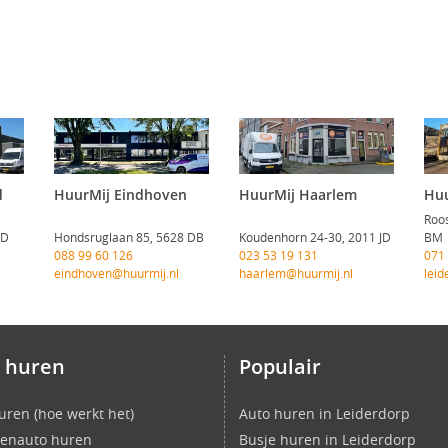
d
HuurMij Eindhoven
HuurMij Haarlem
Huu
Roos
CD
Hondsruglaan 85, 5628 DB
Koudenhorn 24-30, 2011 JD
BM
088 99 60 126
023 53 19 131
071
eindhoven@huurmij.nl
haarlem@huurmij.nl
leid
 huren
Populair
uren (hoe werkt het)
Auto huren in Leiderdorp
enauto huren
Busje huren in Leiderdorp