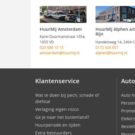
HuurMij Amsterdam
HuurMij Alphen a/
Rijn
Karel Doormanstraat 105e,
1055 VD
Handelsweg 14, 2404 
020 688 10 15
0172 426 657
amsterdam@huurmij.nl
alphen@huurmij.nl
Klantenservice
Auto
Wat te doen bij pech, schade of
Auto h
diefstal
Person
Verlaging eigen risico
Promot
Ga je naar het buitenland?
Elektr
Huurperiode en tijden
Bestel
Extra bestuurders
Perso