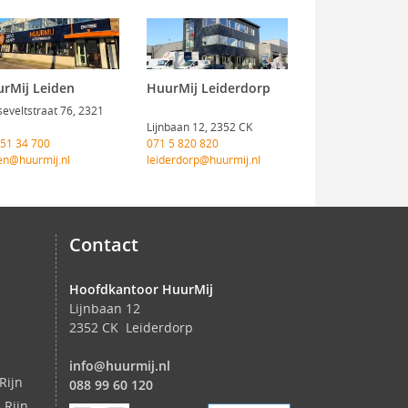
rMij Leiden
HuurMij Leiderdorp
eveltstraat 76, 2321
Lijnbaan 12, 2352 CK
 51 34 700
071 5 820 820
en@huurmij.nl
leiderdorp@huurmij.nl
Contact
Hoofdkantoor HuurMij
Lijnbaan 12
2352 CK Leiderdorp
info@huurmij.nl
Rijn
088 99 60 120
 Rijn