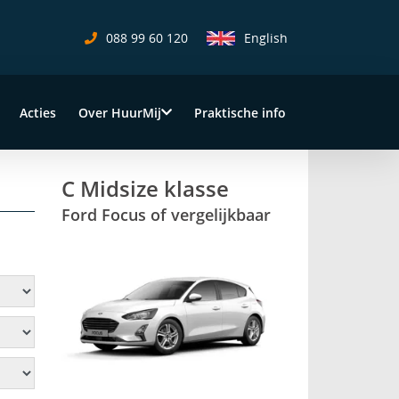
088 99 60 120
English
Acties
Over HuurMij
Praktische info
C Midsize klasse
Ford Focus of vergelijkbaar