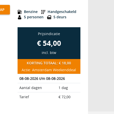
C Midsize
TAP
Benzine
Handgeschakeld
5 personen
5 deurs
Prijsindicatie
€ 54,00
incl. btw
KORTING TOTAAL: € 18,00
Actie: Amsterdam Weekenddeal
08-08-2026 t/m 08-08-2026
Aantal dagen
1 dag
Tarief
€ 72,00