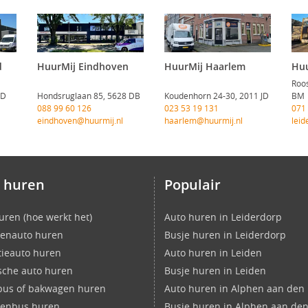
d
HuurMij Eindhoven
HuurMij Haarlem
Huu
Roos
CD
Hondsruglaan 85, 5628 DB
Koudenhorn 24-30, 2011 JD
BM
088 99 60 126
023 53 19 131
071
eindhoven@huurmij.nl
haarlem@huurmij.nl
leid
 huren
Populair
uren (hoe werkt het)
Auto huren in Leiderdorp
enauto huren
Busje huren in Leiderdorp
ieauto huren
Auto huren in Leiden
ische auto huren
Busje huren in Leiden
bus of bakwagen huren
Auto huren in Alphen aan den 
nenbus huren
Busje huren in Alphen aan den