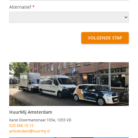
Alternatief
*
VOLGENDE STAP
HuurMij Amsterdam
Karel Doormanstraat 105e, 1055 VD
020 688 10 15
amsterdam@huurmij.nl