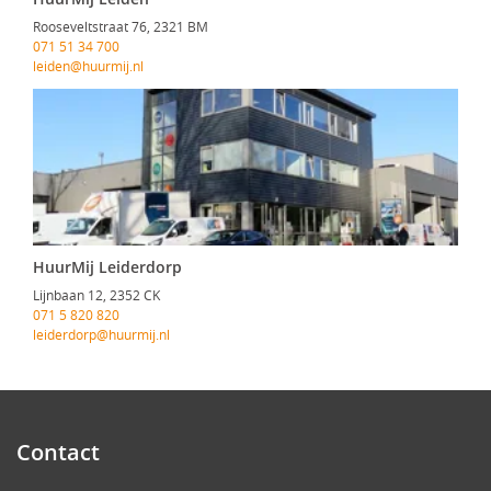
Rooseveltstraat 76, 2321 BM
071 51 34 700
leiden@huurmij.nl
HuurMij Leiderdorp
Lijnbaan 12, 2352 CK
071 5 820 820
leiderdorp@huurmij.nl
Contact