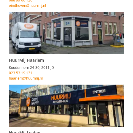
088 99 60 126
eindhoven@huurmij.nl
HuurMij Haarlem
Koudenhorn 24-30, 2011 JD
023 53 19 131
haarlem@huurmij.nl
HuurMij Leiden